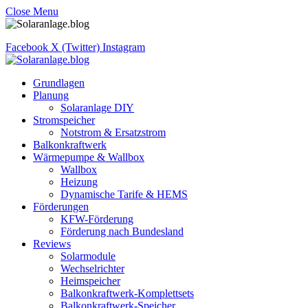
Close Menu
Facebook
X (Twitter)
Instagram
Grundlagen
Planung
Solaranlage DIY
Stromspeicher
Notstrom & Ersatzstrom
Balkonkraftwerk
Wärmepumpe & Wallbox
Wallbox
Heizung
Dynamische Tarife & HEMS
Förderungen
KFW-Förderung
Förderung nach Bundesland
Reviews
Solarmodule
Wechselrichter
Heimspeicher
Balkonkraftwerk-Komplettsets
Balkonkraftwerk-Speicher