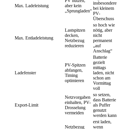
PV nutzen,
insbesondere
Max. Ladeleistung
aber kein
bei kleinem
„Sprungladen“
PV-
Überschuss
so hoch wie
Lastspitzen
nötig, aber
decken,
nicht
Max. Entladeleistung
Netzbezug
permanent
reduzieren
„auf
Anschlag“
Batterie
gezielt
PV-Spitzen
mittags
abfangen,
Ladefenster
laden, nicht
Timing
schon am
optimieren
Vormittag
voll
so setzen,
Netzvorgaben
dass Batterie
einhalten, PV-
Export-Limit
als Puffer
Drosselung
genutzt
vermeiden
werden kann
erst laden,
Netzbezug
wenn