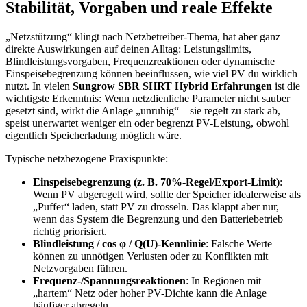
Stabilität, Vorgaben und reale Effekte
„Netzstützung“ klingt nach Netzbetreiber-Thema, hat aber ganz
direkte Auswirkungen auf deinen Alltag: Leistungslimits,
Blindleistungsvorgaben, Frequenzreaktionen oder dynamische
Einspeisebegrenzung können beeinflussen, wie viel PV du wirklich
nutzt. In vielen
Sungrow SBR SHRT Hybrid Erfahrungen
ist die
wichtigste Erkenntnis: Wenn netzdienliche Parameter nicht sauber
gesetzt sind, wirkt die Anlage „unruhig“ – sie regelt zu stark ab,
speist unerwartet weniger ein oder begrenzt PV-Leistung, obwohl
eigentlich Speicherladung möglich wäre.
Typische netzbezogene Praxispunkte:
Einspeisebegrenzung (z. B. 70%-Regel/Export-Limit)
:
Wenn PV abgeregelt wird, sollte der Speicher idealerweise als
„Puffer“ laden, statt PV zu drosseln. Das klappt aber nur,
wenn das System die Begrenzung und den Batteriebetrieb
richtig priorisiert.
Blindleistung / cos φ / Q(U)-Kennlinie
: Falsche Werte
können zu unnötigen Verlusten oder zu Konflikten mit
Netzvorgaben führen.
Frequenz-/Spannungsreaktionen
: In Regionen mit
„hartem“ Netz oder hoher PV-Dichte kann die Anlage
häufiger abregeln.