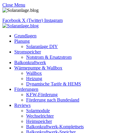
Close Menu
Facebook
X (Twitter)
Instagram
Grundlagen
Planung
Solaranlage DIY
Stromspeicher
Notstrom & Ersatzstrom
Balkonkraftwerk
Wärmepumpe & Wallbox
Wallbox
Heizung
Dynamische Tarife & HEMS
Förderungen
KFW-Förderung
Förderung nach Bundesland
Reviews
Solarmodule
Wechselrichter
Heimspeicher
Balkonkraftwerk-Komplettsets
Balkonkraftwerk-Speicher