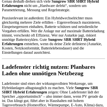
Genau deshalb drehen sich viele
Sungrow SBR SHRT Hybrid
Erfahrungen
nicht um „Hardware defekt“, sondern um
Parametrierung, Messung und Regelstrategie.
Praxisrelevant ist außerdem: Ein Hybridwechselrichter muss
gleichzeitig mehrere Ziele erfüllen – Eigenverbrauch maximieren,
Einspeisegrenzen einhalten, Batterie schützen und netzdienliche
Vorgaben erfüllen. Wer die Anlage nur auf maximale Batterieladung
trimmt, verschenkt oft Effizienz. Wer nur Autarkie jagt, riskiert
unnötige Batteriezyklen. Gute
Sungrow SBR SHRT Hybrid
Erfahrungen
entstehen, wenn du deine Ziele definierst (Autarkie,
Kosten, Netzkonformität, Batterielebensdauer) und die
Einstellungen darauf ausrichtest.
Ladefenster richtig nutzen: Planbares
Laden ohne unnötigen Netzbezug
Ladefenster sind eines der wirkungsvollsten Werkzeuge, um
Hybridanlagen alltagstauglich zu machen. Viele
Sungrow SBR
SHRT Hybrid Erfahrungen
zeigen: Ohne Ladefenster lädt der
Speicher „opportunistisch“ – also immer dann, wenn PV gerade da
ist. Das klingt gut, führt aber in Haushalten mit hohem
Tagesverbrauch (Homeoffice, Wärmepumpe, E-Auto, Klima) dazu,