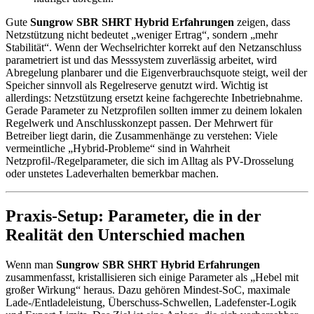
Gute
Sungrow SBR SHRT Hybrid Erfahrungen
zeigen, dass
Netzstützung nicht bedeutet „weniger Ertrag“, sondern „mehr
Stabilität“. Wenn der Wechselrichter korrekt auf den Netzanschluss
parametriert ist und das Messsystem zuverlässig arbeitet, wird
Abregelung planbarer und die Eigenverbrauchsquote steigt, weil der
Speicher sinnvoll als Regelreserve genutzt wird. Wichtig ist
allerdings: Netzstützung ersetzt keine fachgerechte Inbetriebnahme.
Gerade Parameter zu Netzprofilen sollten immer zu deinem lokalen
Regelwerk und Anschlusskonzept passen. Der Mehrwert für
Betreiber liegt darin, die Zusammenhänge zu verstehen: Viele
vermeintliche „Hybrid-Probleme“ sind in Wahrheit
Netzprofil-/Regelparameter, die sich im Alltag als PV-Drosselung
oder unstetes Ladeverhalten bemerkbar machen.
Praxis-Setup: Parameter, die in der
Realität den Unterschied machen
Wenn man
Sungrow SBR SHRT Hybrid Erfahrungen
zusammenfasst, kristallisieren sich einige Parameter als „Hebel mit
großer Wirkung“ heraus. Dazu gehören Mindest-SoC, maximale
Lade-/Entladeleistung, Überschuss-Schwellen, Ladefenster-Logik