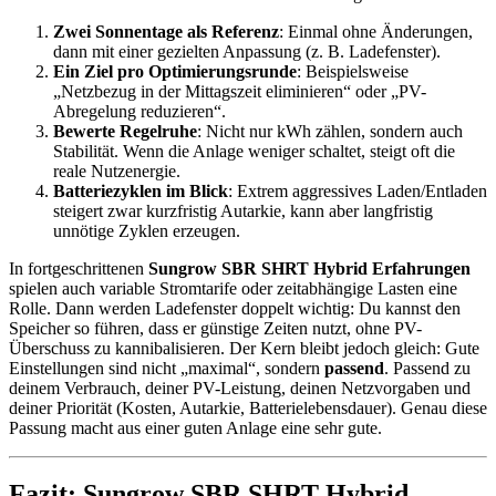
Zwei Sonnentage als Referenz
: Einmal ohne Änderungen,
dann mit einer gezielten Anpassung (z. B. Ladefenster).
Ein Ziel pro Optimierungsrunde
: Beispielsweise
„Netzbezug in der Mittagszeit eliminieren“ oder „PV-
Abregelung reduzieren“.
Bewerte Regelruhe
: Nicht nur kWh zählen, sondern auch
Stabilität. Wenn die Anlage weniger schaltet, steigt oft die
reale Nutzenergie.
Batteriezyklen im Blick
: Extrem aggressives Laden/Entladen
steigert zwar kurzfristig Autarkie, kann aber langfristig
unnötige Zyklen erzeugen.
In fortgeschrittenen
Sungrow SBR SHRT Hybrid Erfahrungen
spielen auch variable Stromtarife oder zeitabhängige Lasten eine
Rolle. Dann werden Ladefenster doppelt wichtig: Du kannst den
Speicher so führen, dass er günstige Zeiten nutzt, ohne PV-
Überschuss zu kannibalisieren. Der Kern bleibt jedoch gleich: Gute
Einstellungen sind nicht „maximal“, sondern
passend
. Passend zu
deinem Verbrauch, deiner PV-Leistung, deinen Netzvorgaben und
deiner Priorität (Kosten, Autarkie, Batterielebensdauer). Genau diese
Passung macht aus einer guten Anlage eine sehr gute.
Fazit: Sungrow SBR SHRT Hybrid