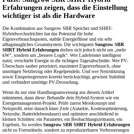
Erfahrungen zeigen, dass die Einstellung
wichtiger ist als die Hardware
Die Kombination aus Sungrow SBR Speicher und SHRT-
Hybridwechselrichter hat das Potenzial für hohe
Eigenverbrauchsquoten, stabile Energieflüsse und ein sehr
alltagstaugliches Gesamtsystem. Die wichtigsten
Sungrow SBR
SHRT Hybrid Erfahrungen
drehen sich jedoch nicht um „mehr
kW“, sondern um „bessere Logik“. Wer Ladefenster intelligent
nutzt, verschiebt Energie in die richtigen Tagesabschnitte. Wer PV-
Überschuss sauber priorisiert, maximiert Eigenverbrauch, ohne
unnötigen Netzbezug oder Regelpendeln. Und wer Netzstützung
sowie Einspeisegrenzen korrekt berücksichtigt, gewinnt Stabilität
und verhindert unnötige PV-Drosselung.
Wenn du nur eine Handlungsanweisung aus diesem Artikel
mitnimmst, dann diese: Behandle dein Hybrid-System wie ein
Energiemanagement-Projekt. Prüfe zuerst Messkonzept und
Netzprofil, setze danach klare Ziele (Autarkie, Kostenoptimierung,
Netzruhe, Batterielebensdauer) und optimiere anschließend in
kleinen Schritten: ein Parameter, ein Beobachtungszeitraum, ein
Ergebnis. So werden
Sungrow SBR SHRT Hybrid Erfahrungen
nicht zu Forenrätseln, sondern zu reproduzierbaren Verbesserungen