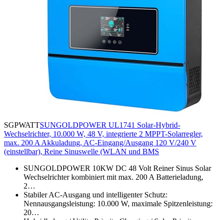
SGPWATT
SUNGOLDPOWER UL1741 Solar-Hybrid-
Wechselrichter, 10.000 W, 48 V, integrierte 2 MPPT-Solarregler,
max. 200 A Akkuladung, AC-Eingang/Ausgang 120 V/240 V
(einstellbar), Reine Sinuswelle (WLAN und BMS
SUNGOLDPOWER 10KW DC 48 Volt Reiner Sinus Solar
Wechselrichter kombiniert mit max. 200 A Batterieladung,
2…
Stabiler AC-Ausgang und intelligenter Schutz:
Nennausgangsleistung: 10.000 W, maximale Spitzenleistung:
20…