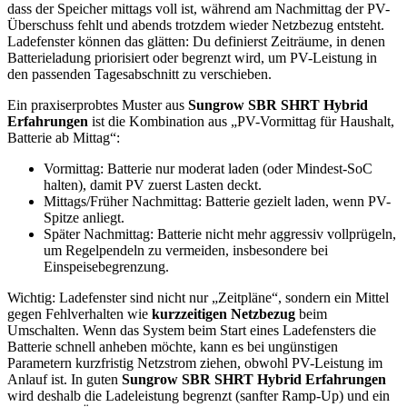
dass der Speicher mittags voll ist, während am Nachmittag der PV-
Überschuss fehlt und abends trotzdem wieder Netzbezug entsteht.
Ladefenster können das glätten: Du definierst Zeiträume, in denen
Batterieladung priorisiert oder begrenzt wird, um PV-Leistung in
den passenden Tagesabschnitt zu verschieben.
Ein praxiserprobtes Muster aus
Sungrow SBR SHRT Hybrid
Erfahrungen
ist die Kombination aus „PV-Vormittag für Haushalt,
Batterie ab Mittag“:
Vormittag: Batterie nur moderat laden (oder Mindest-SoC
halten), damit PV zuerst Lasten deckt.
Mittags/Früher Nachmittag: Batterie gezielt laden, wenn PV-
Spitze anliegt.
Später Nachmittag: Batterie nicht mehr aggressiv vollprügeln,
um Regelpendeln zu vermeiden, insbesondere bei
Einspeisebegrenzung.
Wichtig: Ladefenster sind nicht nur „Zeitpläne“, sondern ein Mittel
gegen Fehlverhalten wie
kurzzeitigen Netzbezug
beim
Umschalten. Wenn das System beim Start eines Ladefensters die
Batterie schnell anheben möchte, kann es bei ungünstigen
Parametern kurzfristig Netzstrom ziehen, obwohl PV-Leistung im
Anlauf ist. In guten
Sungrow SBR SHRT Hybrid Erfahrungen
wird deshalb die Ladeleistung begrenzt (sanfter Ramp-Up) und ein