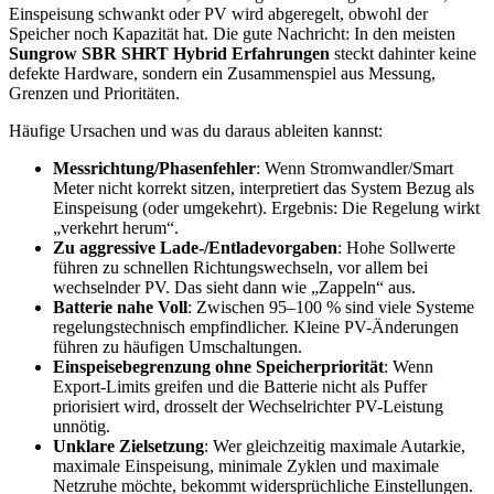
Einspeisung schwankt oder PV wird abgeregelt, obwohl der
Speicher noch Kapazität hat. Die gute Nachricht: In den meisten
Sungrow SBR SHRT Hybrid Erfahrungen
steckt dahinter keine
defekte Hardware, sondern ein Zusammenspiel aus Messung,
Grenzen und Prioritäten.
Häufige Ursachen und was du daraus ableiten kannst:
Messrichtung/Phasenfehler
: Wenn Stromwandler/Smart
Meter nicht korrekt sitzen, interpretiert das System Bezug als
Einspeisung (oder umgekehrt). Ergebnis: Die Regelung wirkt
„verkehrt herum“.
Zu aggressive Lade-/Entladevorgaben
: Hohe Sollwerte
führen zu schnellen Richtungswechseln, vor allem bei
wechselnder PV. Das sieht dann wie „Zappeln“ aus.
Batterie nahe Voll
: Zwischen 95–100 % sind viele Systeme
regelungstechnisch empfindlicher. Kleine PV-Änderungen
führen zu häufigen Umschaltungen.
Einspeisebegrenzung ohne Speicherpriorität
: Wenn
Export-Limits greifen und die Batterie nicht als Puffer
priorisiert wird, drosselt der Wechselrichter PV-Leistung
unnötig.
Unklare Zielsetzung
: Wer gleichzeitig maximale Autarkie,
maximale Einspeisung, minimale Zyklen und maximale
Netzruhe möchte, bekommt widersprüchliche Einstellungen.