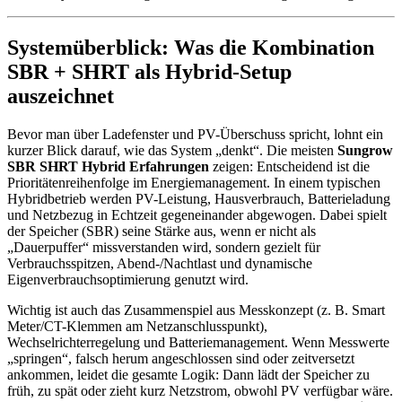
Systemüberblick: Was die Kombination
SBR + SHRT als Hybrid-Setup
auszeichnet
Bevor man über Ladefenster und PV-Überschuss spricht, lohnt ein
kurzer Blick darauf, wie das System „denkt“. Die meisten
Sungrow
SBR SHRT Hybrid Erfahrungen
zeigen: Entscheidend ist die
Prioritätenreihenfolge im Energiemanagement. In einem typischen
Hybridbetrieb werden PV-Leistung, Hausverbrauch, Batterieladung
und Netzbezug in Echtzeit gegeneinander abgewogen. Dabei spielt
der Speicher (SBR) seine Stärke aus, wenn er nicht als
„Dauerpuffer“ missverstanden wird, sondern gezielt für
Verbrauchsspitzen, Abend-/Nachtlast und dynamische
Eigenverbrauchsoptimierung genutzt wird.
Wichtig ist auch das Zusammenspiel aus Messkonzept (z. B. Smart
Meter/CT-Klemmen am Netzanschlusspunkt),
Wechselrichterregelung und Batteriemanagement. Wenn Messwerte
„springen“, falsch herum angeschlossen sind oder zeitversetzt
ankommen, leidet die gesamte Logik: Dann lädt der Speicher zu
früh, zu spät oder zieht kurz Netzstrom, obwohl PV verfügbar wäre.