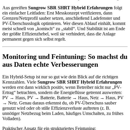
Aus gereiften
Sungrow SBR SHRT Hybrid Erfahrungen
folgt
ein einfacher Leitfaden: Erst Messkonzept verifizieren, dann
Grenzen/Netzprofil sauber setzen, anschließend Ladefenster und
PV-Überschusslogik optimieren. Wer diesen Ablauf einhält, kommt
meist schnell von „komisch“ zu „stabil“. Und Stabilität ist am Ende
der größte Effizienzhebel, weil sie verhindert, dass die Anlage
permanent gegen sich selbst regelt.
Monitoring und Feintuning: So machst du
aus Daten echte Verbesserungen
Ein Hybrid-Setup ist nur so gut wie dein Blick auf die richtigen
Kennzahlen. Viele
Sungrow SBR SHRT Hybrid Erfahrungen
werden erst dann wirklich positiv, wenn Betreiber nicht nur „PV-
Ertrag“ betrachten, sondern die Energieflüsse getrennt auswerten:
PV → Haus, PV → Batterie, Batterie → Haus, Netz → Haus, PV
→ Netz. Genau daraus erkennst du, ob PV-Überschuss sauber
genutzt wird oder ob stille Effizienzverluste auftreten (z. B.
unnötiger Netzbezug beim Laden, häufiges Umschalten, zu frühes
Volladen).
Praktischer Ansatz für ein strukturiertes Feintuning: