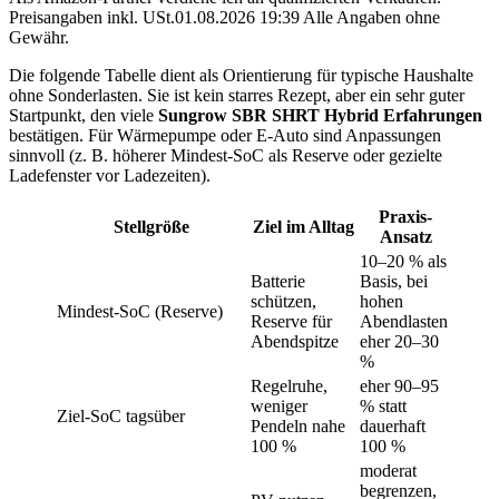
Preisangaben inkl. USt.01.08.2026 19:39 Alle Angaben ohne
Gewähr.
Die folgende Tabelle dient als Orientierung für typische Haushalte
ohne Sonderlasten. Sie ist kein starres Rezept, aber ein sehr guter
Startpunkt, den viele
Sungrow SBR SHRT Hybrid Erfahrungen
bestätigen. Für Wärmepumpe oder E-Auto sind Anpassungen
sinnvoll (z. B. höherer Mindest-SoC als Reserve oder gezielte
Ladefenster vor Ladezeiten).
Praxis-
Stellgröße
Ziel im Alltag
Ansatz
10–20 % als
Batterie
Basis, bei
schützen,
hohen
Mindest-SoC (Reserve)
Reserve für
Abendlasten
Abendspitze
eher 20–30
%
Regelruhe,
eher 90–95
weniger
% statt
Ziel-SoC tagsüber
Pendeln nahe
dauerhaft
100 %
100 %
moderat
begrenzen,