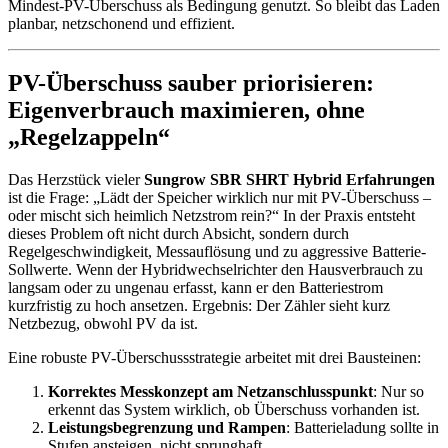
Mindest-PV-Überschuss als Bedingung genutzt. So bleibt das Laden
planbar, netzschonend und effizient.
PV-Überschuss sauber priorisieren:
Eigenverbrauch maximieren, ohne
„Regelzappeln“
Das Herzstück vieler
Sungrow SBR SHRT Hybrid Erfahrungen
ist die Frage: „Lädt der Speicher wirklich nur mit PV-Überschuss –
oder mischt sich heimlich Netzstrom rein?“ In der Praxis entsteht
dieses Problem oft nicht durch Absicht, sondern durch
Regelgeschwindigkeit, Messauflösung und zu aggressive Batterie-
Sollwerte. Wenn der Hybridwechselrichter den Hausverbrauch zu
langsam oder zu ungenau erfasst, kann er den Batteriestrom
kurzfristig zu hoch ansetzen. Ergebnis: Der Zähler sieht kurz
Netzbezug, obwohl PV da ist.
Eine robuste PV-Überschussstrategie arbeitet mit drei Bausteinen:
Korrektes Messkonzept am Netzanschlusspunkt
: Nur so
erkennt das System wirklich, ob Überschuss vorhanden ist.
Leistungsbegrenzung und Rampen
: Batterieladung sollte in
Stufen ansteigen, nicht sprunghaft.