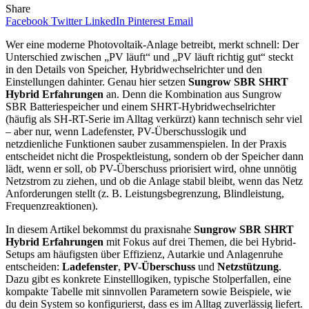
Share
Facebook
Twitter
LinkedIn
Pinterest
Email
Wer eine moderne Photovoltaik-Anlage betreibt, merkt schnell: Der
Unterschied zwischen „PV läuft“ und „PV läuft richtig gut“ steckt
in den Details von Speicher, Hybridwechselrichter und den
Einstellungen dahinter. Genau hier setzen
Sungrow SBR SHRT
Hybrid Erfahrungen
an. Denn die Kombination aus Sungrow
SBR Batteriespeicher und einem SHRT-Hybridwechselrichter
(häufig als SH-RT-Serie im Alltag verkürzt) kann technisch sehr viel
– aber nur, wenn Ladefenster, PV-Überschusslogik und
netzdienliche Funktionen sauber zusammenspielen. In der Praxis
entscheidet nicht die Prospektleistung, sondern ob der Speicher dann
lädt, wenn er soll, ob PV-Überschuss priorisiert wird, ohne unnötig
Netzstrom zu ziehen, und ob die Anlage stabil bleibt, wenn das Netz
Anforderungen stellt (z. B. Leistungsbegrenzung, Blindleistung,
Frequenzreaktionen).
In diesem Artikel bekommst du praxisnahe
Sungrow SBR SHRT
Hybrid Erfahrungen
mit Fokus auf drei Themen, die bei Hybrid-
Setups am häufigsten über Effizienz, Autarkie und Anlagenruhe
entscheiden:
Ladefenster
,
PV-Überschuss
und
Netzstützung
.
Dazu gibt es konkrete Einstelllogiken, typische Stolperfallen, eine
kompakte Tabelle mit sinnvollen Parametern sowie Beispiele, wie
du dein System so konfigurierst, dass es im Alltag zuverlässig liefert.