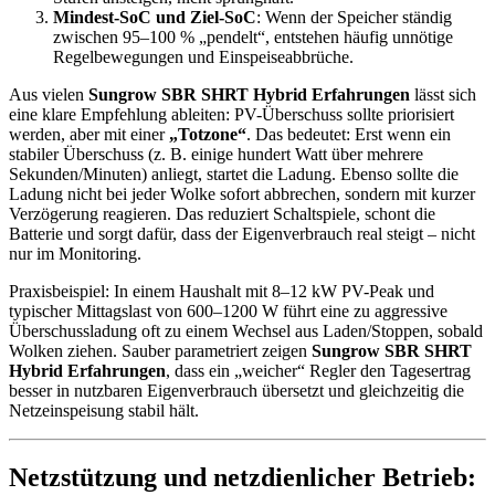
Mindest-SoC und Ziel-SoC
: Wenn der Speicher ständig
zwischen 95–100 % „pendelt“, entstehen häufig unnötige
Regelbewegungen und Einspeiseabbrüche.
Aus vielen
Sungrow SBR SHRT Hybrid Erfahrungen
lässt sich
eine klare Empfehlung ableiten: PV-Überschuss sollte priorisiert
werden, aber mit einer
„Totzone“
. Das bedeutet: Erst wenn ein
stabiler Überschuss (z. B. einige hundert Watt über mehrere
Sekunden/Minuten) anliegt, startet die Ladung. Ebenso sollte die
Ladung nicht bei jeder Wolke sofort abbrechen, sondern mit kurzer
Verzögerung reagieren. Das reduziert Schaltspiele, schont die
Batterie und sorgt dafür, dass der Eigenverbrauch real steigt – nicht
nur im Monitoring.
Praxisbeispiel: In einem Haushalt mit 8–12 kW PV-Peak und
typischer Mittagslast von 600–1200 W führt eine zu aggressive
Überschussladung oft zu einem Wechsel aus Laden/Stoppen, sobald
Wolken ziehen. Sauber parametriert zeigen
Sungrow SBR SHRT
Hybrid Erfahrungen
, dass ein „weicher“ Regler den Tagesertrag
besser in nutzbaren Eigenverbrauch übersetzt und gleichzeitig die
Netzeinspeisung stabil hält.
Netzstützung und netzdienlicher Betrieb: