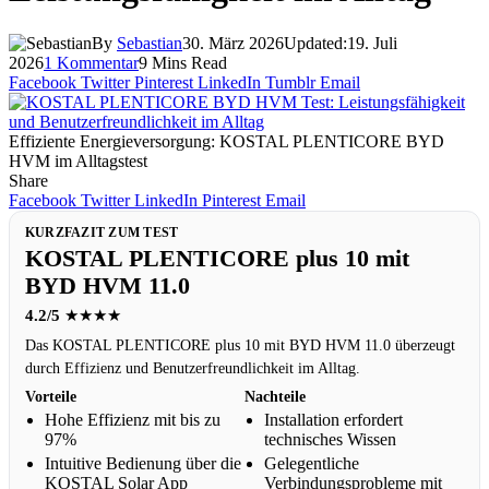
By
Sebastian
30. März 2026
Updated:
19. Juli
2026
1 Kommentar
9 Mins Read
Facebook
Twitter
Pinterest
LinkedIn
Tumblr
Email
Effiziente Energieversorgung: KOSTAL PLENTICORE BYD
HVM im Alltagstest
Share
Facebook
Twitter
LinkedIn
Pinterest
Email
KURZFAZIT ZUM TEST
KOSTAL PLENTICORE plus 10 mit
BYD HVM 11.0
4.2/5
★★★★
Das KOSTAL PLENTICORE plus 10 mit BYD HVM 11.0 überzeugt
durch Effizienz und Benutzerfreundlichkeit im Alltag.
Vorteile
Nachteile
Hohe Effizienz mit bis zu
Installation erfordert
97%
technisches Wissen
Intuitive Bedienung über die
Gelegentliche
KOSTAL Solar App
Verbindungsprobleme mit