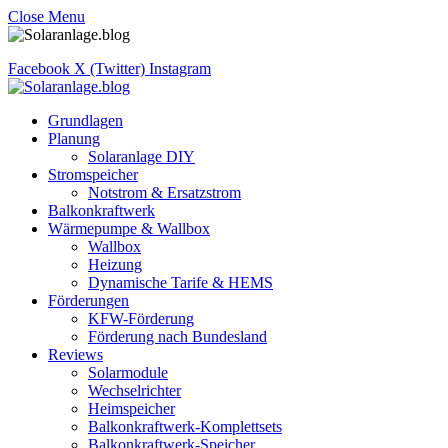
Close Menu
Facebook
X (Twitter)
Instagram
Grundlagen
Planung
Solaranlage DIY
Stromspeicher
Notstrom & Ersatzstrom
Balkonkraftwerk
Wärmepumpe & Wallbox
Wallbox
Heizung
Dynamische Tarife & HEMS
Förderungen
KFW-Förderung
Förderung nach Bundesland
Reviews
Solarmodule
Wechselrichter
Heimspeicher
Balkonkraftwerk-Komplettsets
Balkonkraftwerk-Speicher