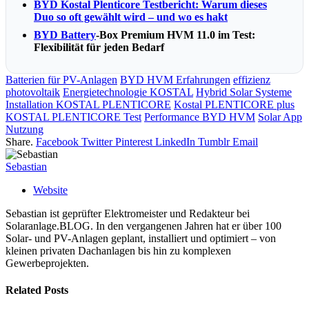
BYD Kostal Plenticore Testbericht: Warum dieses
Duo so oft gewählt wird – und wo es hakt
BYD Battery
-Box Premium HVM 11.0 im Test:
Flexibilität für jeden Bedarf
Batterien für PV-Anlagen
BYD HVM Erfahrungen
effizienz
photovoltaik
Energietechnologie KOSTAL
Hybrid Solar Systeme
Installation KOSTAL PLENTICORE
Kostal PLENTICORE plus
KOSTAL PLENTICORE Test
Performance BYD HVM
Solar App
Nutzung
Share.
Facebook
Twitter
Pinterest
LinkedIn
Tumblr
Email
Sebastian
Website
Sebastian ist geprüfter Elektromeister und Redakteur bei
Solaranlage.BLOG. In den vergangenen Jahren hat er über 100
Solar- und PV-Anlagen geplant, installiert und optimiert – von
kleinen privaten Dachanlagen bis hin zu komplexen
Gewerbeprojekten.
Related
Posts