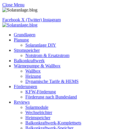
Close Menu
Facebook
X (Twitter)
Instagram
Grundlagen
Planung
Solaranlage DIY
Stromspeicher
Notstrom & Ersatzstrom
Balkonkraftwerk
Wärmepumpe & Wallbox
Wallbox
Heizung
Dynamische Tarife & HEMS
Förderungen
KFW-Förderung
Förderung nach Bundesland
Reviews
Solarmodule
Wechselrichter
Heimspeicher
Balkonkraftwerk-Komplettsets
Balkonkraftwerk-Speicher