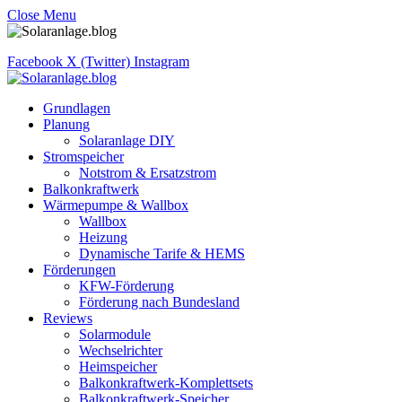
Close Menu
Facebook
X (Twitter)
Instagram
Grundlagen
Planung
Solaranlage DIY
Stromspeicher
Notstrom & Ersatzstrom
Balkonkraftwerk
Wärmepumpe & Wallbox
Wallbox
Heizung
Dynamische Tarife & HEMS
Förderungen
KFW-Förderung
Förderung nach Bundesland
Reviews
Solarmodule
Wechselrichter
Heimspeicher
Balkonkraftwerk-Komplettsets
Balkonkraftwerk-Speicher