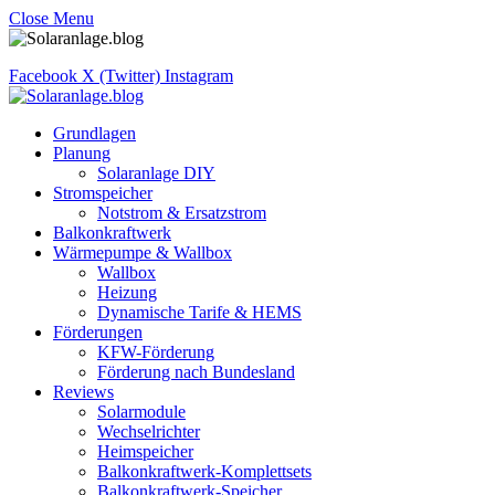
Close Menu
Facebook
X (Twitter)
Instagram
Grundlagen
Planung
Solaranlage DIY
Stromspeicher
Notstrom & Ersatzstrom
Balkonkraftwerk
Wärmepumpe & Wallbox
Wallbox
Heizung
Dynamische Tarife & HEMS
Förderungen
KFW-Förderung
Förderung nach Bundesland
Reviews
Solarmodule
Wechselrichter
Heimspeicher
Balkonkraftwerk-Komplettsets
Balkonkraftwerk-Speicher