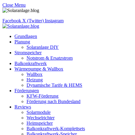
Close Menu
Facebook
X (Twitter)
Instagram
Grundlagen
Planung
Solaranlage DIY
Stromspeicher
Notstrom & Ersatzstrom
Balkonkraftwerk
Wärmepumpe & Wallbox
Wallbox
Heizung
Dynamische Tarife & HEMS
Förderungen
KFW-Förderung
Förderung nach Bundesland
Reviews
Solarmodule
Wechselrichter
Heimspeicher
Balkonkraftwerk-Komplettsets
Balkonkraftwerk-Speicher