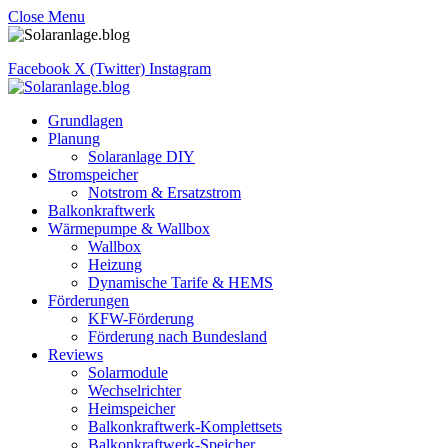
Close Menu
Facebook
X (Twitter)
Instagram
Grundlagen
Planung
Solaranlage DIY
Stromspeicher
Notstrom & Ersatzstrom
Balkonkraftwerk
Wärmepumpe & Wallbox
Wallbox
Heizung
Dynamische Tarife & HEMS
Förderungen
KFW-Förderung
Förderung nach Bundesland
Reviews
Solarmodule
Wechselrichter
Heimspeicher
Balkonkraftwerk-Komplettsets
Balkonkraftwerk-Speicher