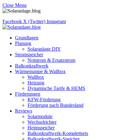
Close Menu
Facebook
X (Twitter)
Instagram
Grundlagen
Planung
Solaranlage DIY
Stromspeicher
Notstrom & Ersatzstrom
Balkonkraftwerk
Wärmepumpe & Wallbox
Wallbox
Heizung
Dynamische Tarife & HEMS
Förderungen
KFW-Förderung
Förderung nach Bundesland
Reviews
Solarmodule
Wechselrichter
Heimspeicher
Balkonkraftwerk-Komplettsets
Balkonkraftwerk-Speicher