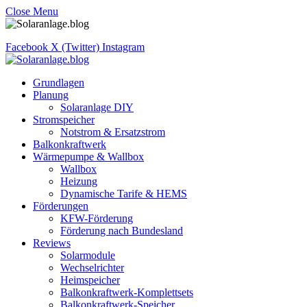
Close Menu
Facebook
X (Twitter)
Instagram
Grundlagen
Planung
Solaranlage DIY
Stromspeicher
Notstrom & Ersatzstrom
Balkonkraftwerk
Wärmepumpe & Wallbox
Wallbox
Heizung
Dynamische Tarife & HEMS
Förderungen
KFW-Förderung
Förderung nach Bundesland
Reviews
Solarmodule
Wechselrichter
Heimspeicher
Balkonkraftwerk-Komplettsets
Balkonkraftwerk-Speicher