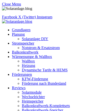
Close Menu
Facebook
X (Twitter)
Instagram
Grundlagen
Planung
Solaranlage DIY
Stromspeicher
Notstrom & Ersatzstrom
Balkonkraftwerk
Wärmepumpe & Wallbox
Wallbox
Heizung
Dynamische Tarife & HEMS
Förderungen
KFW-Förderung
Förderung nach Bundesland
Reviews
Solarmodule
Wechselrichter
Heimspeicher
Balkonkraftwerk-Komplettsets
Balkonkraftwerk-Speicher