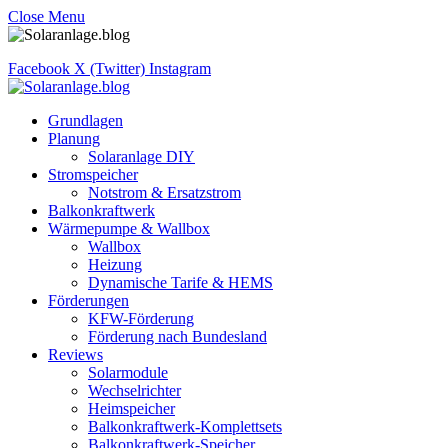
Close Menu
Facebook
X (Twitter)
Instagram
Grundlagen
Planung
Solaranlage DIY
Stromspeicher
Notstrom & Ersatzstrom
Balkonkraftwerk
Wärmepumpe & Wallbox
Wallbox
Heizung
Dynamische Tarife & HEMS
Förderungen
KFW-Förderung
Förderung nach Bundesland
Reviews
Solarmodule
Wechselrichter
Heimspeicher
Balkonkraftwerk-Komplettsets
Balkonkraftwerk-Speicher