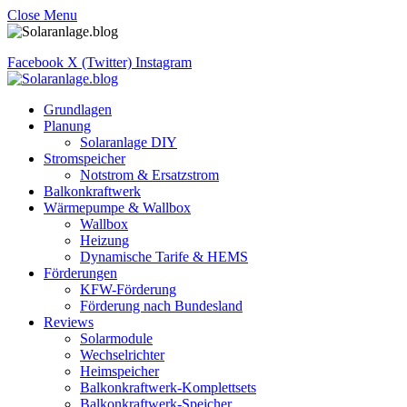
Close Menu
Facebook
X (Twitter)
Instagram
Grundlagen
Planung
Solaranlage DIY
Stromspeicher
Notstrom & Ersatzstrom
Balkonkraftwerk
Wärmepumpe & Wallbox
Wallbox
Heizung
Dynamische Tarife & HEMS
Förderungen
KFW-Förderung
Förderung nach Bundesland
Reviews
Solarmodule
Wechselrichter
Heimspeicher
Balkonkraftwerk-Komplettsets
Balkonkraftwerk-Speicher