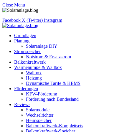
Close Menu
Facebook
X (Twitter)
Instagram
Grundlagen
Planung
Solaranlage DIY
Stromspeicher
Notstrom & Ersatzstrom
Balkonkraftwerk
Wärmepumpe & Wallbox
Wallbox
Heizung
Dynamische Tarife & HEMS
Förderungen
KFW-Förderung
Förderung nach Bundesland
Reviews
Solarmodule
Wechselrichter
Heimspeicher
Balkonkraftwerk-Komplettsets
Balkonkraftwerk-Speicher