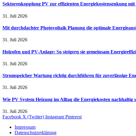
Sektorenkopplung PV zur effizienten Energiekostensenkung mit
31. Juli 2026
Mit durchdachter Photovoltaik Planung die optimale Energieaus
31. Juli 2026
Holzofen und PV-Anlage: So steigern sie gemeinsam Energieeffi
31. Juli 2026
Stromspeicher Wartung richtig durchführen für zuverlässige En
31. Juli 2026
Wie PV System Heizung im Alltag die Energiekosten nachhaltig 
31. Juli 2026
Facebook
X (Twitter)
Instagram
Pinterest
Impressum
Datenschutzerklärung