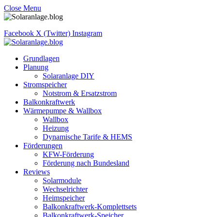
Close Menu
Facebook
X (Twitter)
Instagram
Grundlagen
Planung
Solaranlage DIY
Stromspeicher
Notstrom & Ersatzstrom
Balkonkraftwerk
Wärmepumpe & Wallbox
Wallbox
Heizung
Dynamische Tarife & HEMS
Förderungen
KFW-Förderung
Förderung nach Bundesland
Reviews
Solarmodule
Wechselrichter
Heimspeicher
Balkonkraftwerk-Komplettsets
Balkonkraftwerk-Speicher