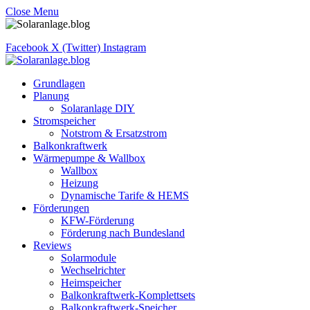
Close Menu
Facebook
X (Twitter)
Instagram
Grundlagen
Planung
Solaranlage DIY
Stromspeicher
Notstrom & Ersatzstrom
Balkonkraftwerk
Wärmepumpe & Wallbox
Wallbox
Heizung
Dynamische Tarife & HEMS
Förderungen
KFW-Förderung
Förderung nach Bundesland
Reviews
Solarmodule
Wechselrichter
Heimspeicher
Balkonkraftwerk-Komplettsets
Balkonkraftwerk-Speicher