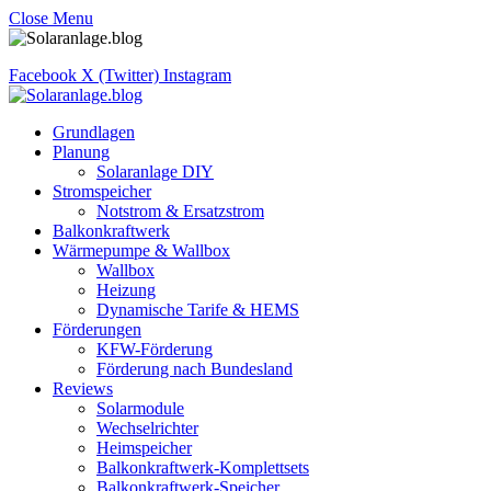
Close Menu
Facebook
X (Twitter)
Instagram
Grundlagen
Planung
Solaranlage DIY
Stromspeicher
Notstrom & Ersatzstrom
Balkonkraftwerk
Wärmepumpe & Wallbox
Wallbox
Heizung
Dynamische Tarife & HEMS
Förderungen
KFW-Förderung
Förderung nach Bundesland
Reviews
Solarmodule
Wechselrichter
Heimspeicher
Balkonkraftwerk-Komplettsets
Balkonkraftwerk-Speicher