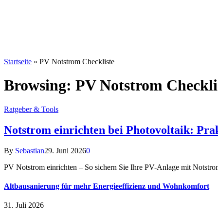
Startseite
»
PV Notstrom Checkliste
Browsing:
PV Notstrom Checkli
Ratgeber & Tools
Notstrom einrichten bei Photovoltaik: Pra
By
Sebastian
29. Juni 2026
0
PV Notstrom einrichten – So sichern Sie Ihre PV-Anlage mit Notstr
Altbausanierung für mehr Energieeffizienz und Wohnkomfort
31. Juli 2026