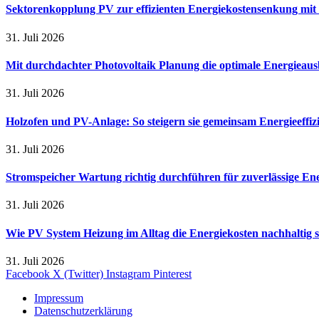
Sektorenkopplung PV zur effizienten Energiekostensenkung mit
31. Juli 2026
Mit durchdachter Photovoltaik Planung die optimale Energieaus
31. Juli 2026
Holzofen und PV-Anlage: So steigern sie gemeinsam Energieeffi
31. Juli 2026
Stromspeicher Wartung richtig durchführen für zuverlässige En
31. Juli 2026
Wie PV System Heizung im Alltag die Energiekosten nachhaltig 
31. Juli 2026
Facebook
X (Twitter)
Instagram
Pinterest
Impressum
Datenschutzerklärung