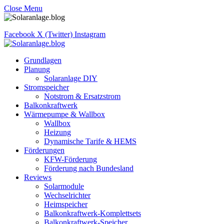
Close Menu
Facebook
X (Twitter)
Instagram
Grundlagen
Planung
Solaranlage DIY
Stromspeicher
Notstrom & Ersatzstrom
Balkonkraftwerk
Wärmepumpe & Wallbox
Wallbox
Heizung
Dynamische Tarife & HEMS
Förderungen
KFW-Förderung
Förderung nach Bundesland
Reviews
Solarmodule
Wechselrichter
Heimspeicher
Balkonkraftwerk-Komplettsets
Balkonkraftwerk-Speicher