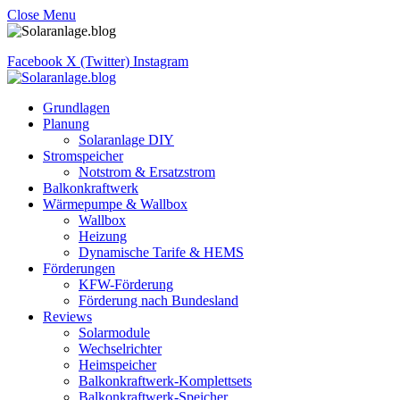
Close Menu
Facebook
X (Twitter)
Instagram
Grundlagen
Planung
Solaranlage DIY
Stromspeicher
Notstrom & Ersatzstrom
Balkonkraftwerk
Wärmepumpe & Wallbox
Wallbox
Heizung
Dynamische Tarife & HEMS
Förderungen
KFW-Förderung
Förderung nach Bundesland
Reviews
Solarmodule
Wechselrichter
Heimspeicher
Balkonkraftwerk-Komplettsets
Balkonkraftwerk-Speicher