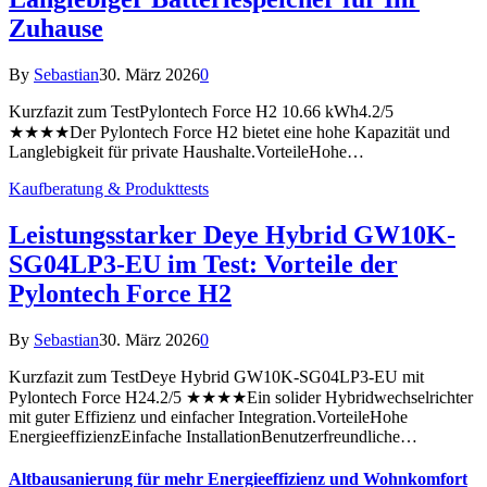
Zuhause
By
Sebastian
30. März 2026
0
Kurzfazit zum TestPylontech Force H2 10.66 kWh4.2/5
★★★★Der Pylontech Force H2 bietet eine hohe Kapazität und
Langlebigkeit für private Haushalte.VorteileHohe…
Kaufberatung & Produkttests
Leistungsstarker Deye Hybrid GW10K-
SG04LP3-EU im Test: Vorteile der
Pylontech Force H2
By
Sebastian
30. März 2026
0
Kurzfazit zum TestDeye Hybrid GW10K-SG04LP3-EU mit
Pylontech Force H24.2/5 ★★★★Ein solider Hybridwechselrichter
mit guter Effizienz und einfacher Integration.VorteileHohe
EnergieeffizienzEinfache InstallationBenutzerfreundliche…
Altbausanierung für mehr Energieeffizienz und Wohnkomfort