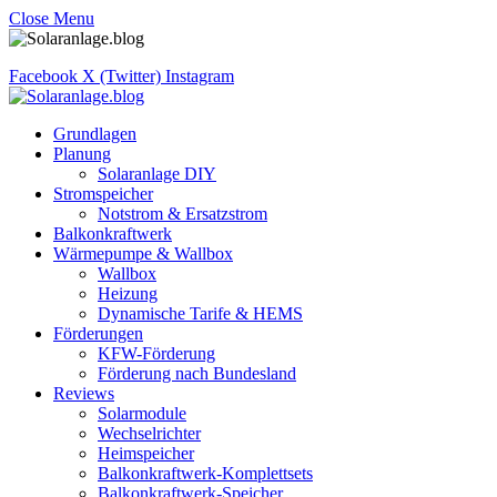
Close Menu
Facebook
X (Twitter)
Instagram
Grundlagen
Planung
Solaranlage DIY
Stromspeicher
Notstrom & Ersatzstrom
Balkonkraftwerk
Wärmepumpe & Wallbox
Wallbox
Heizung
Dynamische Tarife & HEMS
Förderungen
KFW-Förderung
Förderung nach Bundesland
Reviews
Solarmodule
Wechselrichter
Heimspeicher
Balkonkraftwerk-Komplettsets
Balkonkraftwerk-Speicher