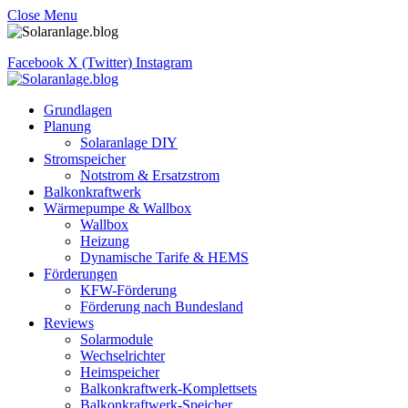
Close Menu
Facebook
X (Twitter)
Instagram
Grundlagen
Planung
Solaranlage DIY
Stromspeicher
Notstrom & Ersatzstrom
Balkonkraftwerk
Wärmepumpe & Wallbox
Wallbox
Heizung
Dynamische Tarife & HEMS
Förderungen
KFW-Förderung
Förderung nach Bundesland
Reviews
Solarmodule
Wechselrichter
Heimspeicher
Balkonkraftwerk-Komplettsets
Balkonkraftwerk-Speicher