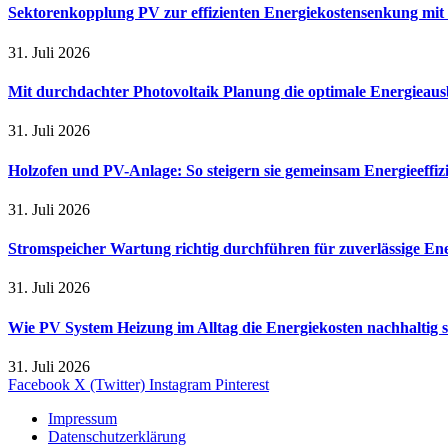
Sektorenkopplung PV zur effizienten Energiekostensenkung mit
31. Juli 2026
Mit durchdachter Photovoltaik Planung die optimale Energieaus
31. Juli 2026
Holzofen und PV-Anlage: So steigern sie gemeinsam Energieeffi
31. Juli 2026
Stromspeicher Wartung richtig durchführen für zuverlässige En
31. Juli 2026
Wie PV System Heizung im Alltag die Energiekosten nachhaltig 
31. Juli 2026
Facebook
X (Twitter)
Instagram
Pinterest
Impressum
Datenschutzerklärung