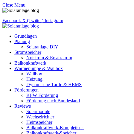
Close Menu
Facebook
X (Twitter)
Instagram
Grundlagen
Planung
Solaranlage DIY
Stromspeicher
Notstrom & Ersatzstrom
Balkonkraftwerk
Wärmepumpe & Wallbox
Wallbox
Heizung
Dynamische Tarife & HEMS
Förderungen
KFW-Förderung
Förderung nach Bundesland
Reviews
Solarmodule
Wechselrichter
Heimspeicher
Balkonkraftwerk-Komplettsets
Balkonkraftwerk-Speicher