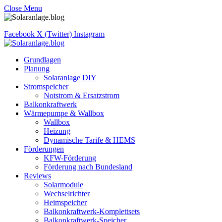
Close Menu
Facebook
X (Twitter)
Instagram
Grundlagen
Planung
Solaranlage DIY
Stromspeicher
Notstrom & Ersatzstrom
Balkonkraftwerk
Wärmepumpe & Wallbox
Wallbox
Heizung
Dynamische Tarife & HEMS
Förderungen
KFW-Förderung
Förderung nach Bundesland
Reviews
Solarmodule
Wechselrichter
Heimspeicher
Balkonkraftwerk-Komplettsets
Balkonkraftwerk-Speicher