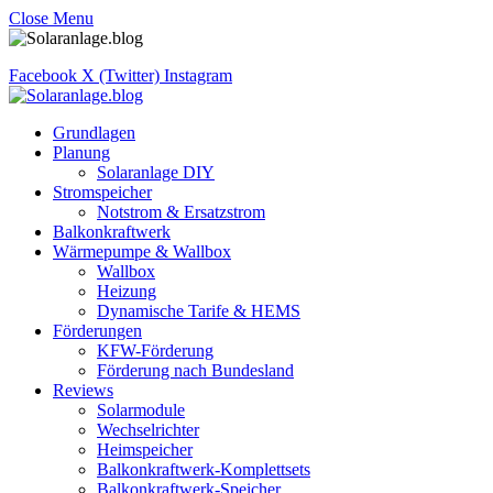
Close Menu
Facebook
X (Twitter)
Instagram
Grundlagen
Planung
Solaranlage DIY
Stromspeicher
Notstrom & Ersatzstrom
Balkonkraftwerk
Wärmepumpe & Wallbox
Wallbox
Heizung
Dynamische Tarife & HEMS
Förderungen
KFW-Förderung
Förderung nach Bundesland
Reviews
Solarmodule
Wechselrichter
Heimspeicher
Balkonkraftwerk-Komplettsets
Balkonkraftwerk-Speicher