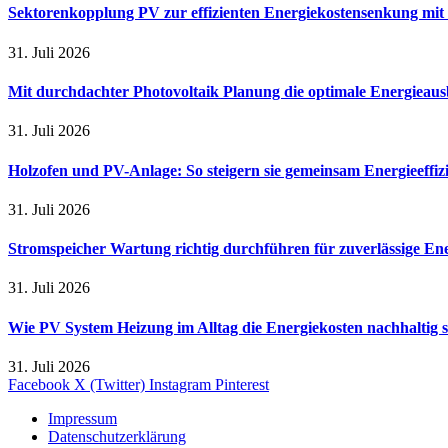
Sektorenkopplung PV zur effizienten Energiekostensenkung mit
31. Juli 2026
Mit durchdachter Photovoltaik Planung die optimale Energieaus
31. Juli 2026
Holzofen und PV-Anlage: So steigern sie gemeinsam Energieeffi
31. Juli 2026
Stromspeicher Wartung richtig durchführen für zuverlässige En
31. Juli 2026
Wie PV System Heizung im Alltag die Energiekosten nachhaltig 
31. Juli 2026
Facebook
X (Twitter)
Instagram
Pinterest
Impressum
Datenschutzerklärung