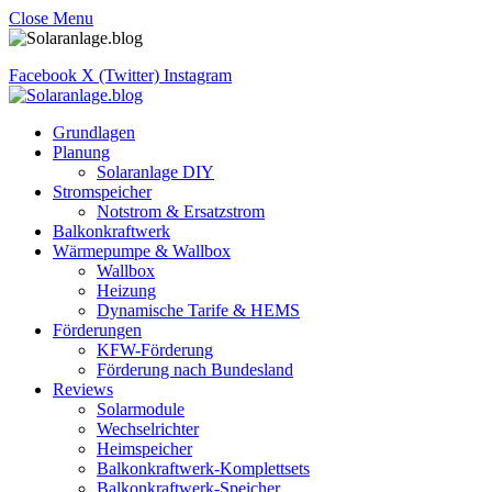
Close Menu
Facebook
X (Twitter)
Instagram
Grundlagen
Planung
Solaranlage DIY
Stromspeicher
Notstrom & Ersatzstrom
Balkonkraftwerk
Wärmepumpe & Wallbox
Wallbox
Heizung
Dynamische Tarife & HEMS
Förderungen
KFW-Förderung
Förderung nach Bundesland
Reviews
Solarmodule
Wechselrichter
Heimspeicher
Balkonkraftwerk-Komplettsets
Balkonkraftwerk-Speicher