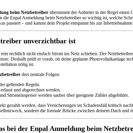
ung beim Netzbetreiber
übernimmt der Anbieter in der Regel einen 
rum die Enpal Anmeldung beim Netzbetreiber so wichtig ist, welche Schr
 passiert – und kannst dein Projekt entspannt bis zur Inbetriebnahme 
eiber unverzichtbar ist
ein rechtlich nicht einfach Strom ins Netz schieben. Der Netzbetreiber i
üsse. Deshalb prüft er vorab, ob deine geplante Photovoltaikanlage te
ellation nötig ist.
zbetreiber
drei zentrale Folgen:
der geltenden Regeln.
 erfasst und abgerechnet werden.
und Stromeinspeiser werden sauber über geeignete Zähler abgebildet.
rekt gezahlt werden, dass Versicherungen im Schadensfall kritisch nachf
r Selbstzweck, sondern die formale Brücke zwischen deinem Dach und 
as bei der Enpal Anmeldung beim Netzbetr