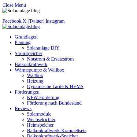
Close Menu
Facebook
X (Twitter)
Instagram
Grundlagen
Planung
Solaranlage DIY
Stromspeicher
Notstrom & Ersatzstrom
Balkonkraftwerk
Wärmepumpe & Wallbox
Wallbox
Heizung
Dynamische Tarife & HEMS
Förderungen
KFW-Förderung
Förderung nach Bundesland
Reviews
Solarmodule
Wechselrichter
Heimspeicher
Balkonkraftwerk-Komplettsets
Balkonkraftwerk-Speicher