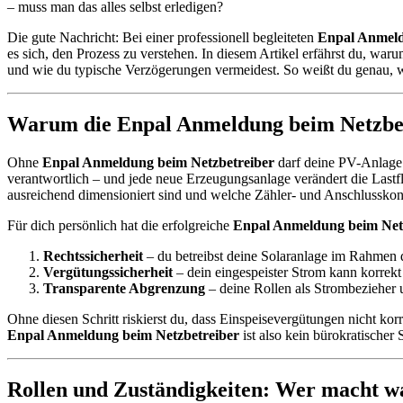
– muss man das alles selbst erledigen?
Die gute Nachricht: Bei einer professionell begleiteten
Enpal Anmeld
es sich, den Prozess zu verstehen. In diesem Artikel erfährst du, wa
und wie du typische Verzögerungen vermeidest. So weißt du genau, was
Warum die Enpal Anmeldung beim Netzbetr
Ohne
Enpal Anmeldung beim Netzbetreiber
darf deine PV-Anlage r
verantwortlich – und jede neue Erzeugungsanlage verändert die Lastfl
ausreichend dimensioniert sind und welche Zähler- und Anschlusskonst
Für dich persönlich hat die erfolgreiche
Enpal Anmeldung beim Net
Rechtssicherheit
– du betreibst deine Solaranlage im Rahmen 
Vergütungssicherheit
– dein eingespeister Strom kann korrekt
Transparente Abgrenzung
– deine Rollen als Strombezieher 
Ohne diesen Schritt riskierst du, dass Einspeisevergütungen nicht kor
Enpal Anmeldung beim Netzbetreiber
ist also kein bürokratische
Rollen und Zuständigkeiten: Wer macht w