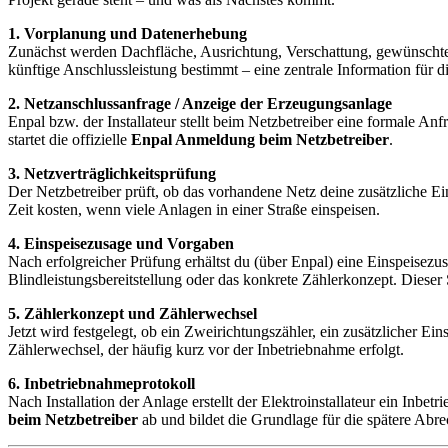
1. Vorplanung und Datenerhebung
Zunächst werden Dachfläche, Ausrichtung, Verschattung, gewünschte
künftige Anschlussleistung bestimmt – eine zentrale Information für
2. Netzanschlussanfrage / Anzeige der Erzeugungsanlage
Enpal bzw. der Installateur stellt beim Netzbetreiber eine formale A
startet die offizielle
Enpal Anmeldung beim Netzbetreiber
.
3. Netzverträglichkeitsprüfung
Der Netzbetreiber prüft, ob das vorhandene Netz deine zusätzliche E
Zeit kosten, wenn viele Anlagen in einer Straße einspeisen.
4. Einspeisezusage und Vorgaben
Nach erfolgreicher Prüfung erhältst du (über Enpal) eine Einspeisez
Blindleistungsbereitstellung oder das konkrete Zählerkonzept. Dieser 
5. Zählerkonzept und Zählerwechsel
Jetzt wird festgelegt, ob ein Zweirichtungszähler, ein zusätzlicher E
Zählerwechsel, der häufig kurz vor der Inbetriebnahme erfolgt.
6. Inbetriebnahmeprotokoll
Nach Installation der Anlage erstellt der Elektroinstallateur ein Inb
beim Netzbetreiber
ab und bildet die Grundlage für die spätere Abr