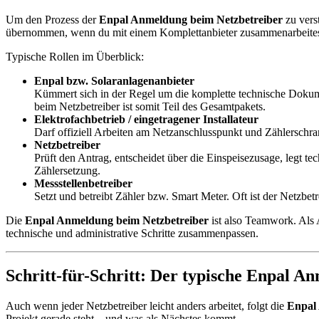
Um den Prozess der
Enpal Anmeldung beim Netzbetreiber
zu verst
übernommen, wenn du mit einem Komplettanbieter zusammenarbeites
Typische Rollen im Überblick:
Enpal bzw. Solaranlagenanbieter
Kümmert sich in der Regel um die komplette technische Dokum
beim Netzbetreiber ist somit Teil des Gesamtpakets.
Elektrofachbetrieb / eingetragener Installateur
Darf offiziell Arbeiten am Netzanschlusspunkt und Zählerschrank
Netzbetreiber
Prüft den Antrag, entscheidet über die Einspeisezusage, legt 
Zählersetzung.
Messstellenbetreiber
Setzt und betreibt Zähler bzw. Smart Meter. Oft ist der Netzbet
Die
Enpal Anmeldung beim Netzbetreiber
ist also Teamwork. Als A
technische und administrative Schritte zusammenpassen.
Schritt-für-Schritt: Der typische Enpal A
Auch wenn jeder Netzbetreiber leicht anders arbeitet, folgt die
Enpal
Projekt gerade steht – und was als Nächstes kommt.