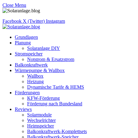
Close Menu
Facebook
X (Twitter)
Instagram
Grundlagen
Planung
Solaranlage DIY
Stromspeicher
Notstrom & Ersatzstrom
Balkonkraftwerk
Wärmepumpe & Wallbox
Wallbox
Heizung
Dynamische Tarife & HEMS
Förderungen
KFW-Förderung
Förderung nach Bundesland
Reviews
Solarmodule
Wechselrichter
Heimspeicher
Balkonkraftwerk-Komplettsets
Balkonkraftwerk-Speicher