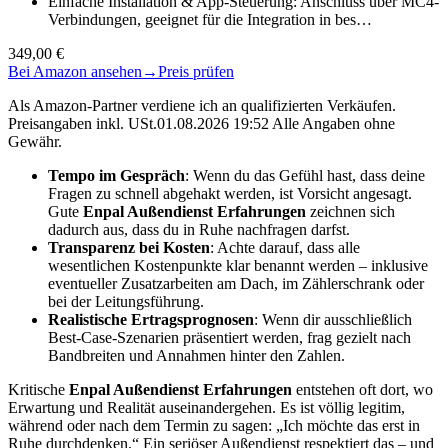
Einfache Installation & App-Steuerung: Anschluss über MC4-
Verbindungen, geeignet für die Integration in bes…
349,00 €
Bei Amazon ansehen
→
Preis prüfen
Als Amazon-Partner verdiene ich an qualifizierten Verkäufen.
Preisangaben inkl. USt.01.08.2026 19:52 Alle Angaben ohne
Gewähr.
Tempo im Gespräch
: Wenn du das Gefühl hast, dass deine
Fragen zu schnell abgehakt werden, ist Vorsicht angesagt.
Gute
Enpal Außendienst Erfahrungen
zeichnen sich
dadurch aus, dass du in Ruhe nachfragen darfst.
Transparenz bei Kosten
: Achte darauf, dass alle
wesentlichen Kostenpunkte klar benannt werden – inklusive
eventueller Zusatzarbeiten am Dach, im Zählerschrank oder
bei der Leitungsführung.
Realistische Ertragsprognosen
: Wenn dir ausschließlich
Best-Case-Szenarien präsentiert werden, frag gezielt nach
Bandbreiten und Annahmen hinter den Zahlen.
Kritische
Enpal Außendienst Erfahrungen
entstehen oft dort, wo
Erwartung und Realität auseinandergehen. Es ist völlig legitim,
während oder nach dem Termin zu sagen: „Ich möchte das erst in
Ruhe durchdenken.“ Ein seriöser Außendienst respektiert das – und