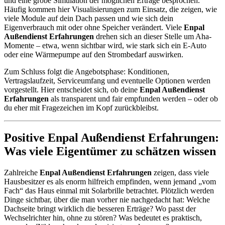
und eine grobe Simulation der möglichen Erträge besprochen.
Häufig kommen hier Visualisierungen zum Einsatz, die zeigen, wie
viele Module auf dein Dach passen und wie sich dein
Eigenverbrauch mit oder ohne Speicher verändert. Viele
Enpal
Außendienst Erfahrungen
drehen sich an dieser Stelle um Aha-
Momente – etwa, wenn sichtbar wird, wie stark sich ein E-Auto
oder eine Wärmepumpe auf den Strombedarf auswirken.
Zum Schluss folgt die Angebotsphase: Konditionen,
Vertragslaufzeit, Serviceumfang und eventuelle Optionen werden
vorgestellt. Hier entscheidet sich, ob deine
Enpal Außendienst
Erfahrungen
als transparent und fair empfunden werden – oder ob
du eher mit Fragezeichen im Kopf zurückbleibst.
Positive Enpal Außendienst Erfahrungen:
Was viele Eigentümer zu schätzen wissen
Zahlreiche
Enpal Außendienst Erfahrungen
zeigen, dass viele
Hausbesitzer es als enorm hilfreich empfinden, wenn jemand „vom
Fach“ das Haus einmal mit Solarbrille betrachtet. Plötzlich werden
Dinge sichtbar, über die man vorher nie nachgedacht hat: Welche
Dachseite bringt wirklich die besseren Erträge? Wo passt der
Wechselrichter hin, ohne zu stören? Was bedeutet es praktisch,