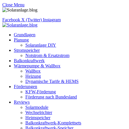
Close Menu
Facebook
X (Twitter)
Instagram
Grundlagen
Planung
Solaranlage DIY
Stromspeicher
Notstrom & Ersatzstrom
Balkonkraftwerk
Wärmepumpe & Wallbox
Wallbox
Heizung
Dynamische Tarife & HEMS
Förderungen
KFW-Förderung
Förderung nach Bundesland
Reviews
Solarmodule
Wechselrichter
Heimspeicher
Balkonkraftwerk-Komplettsets
Balkonkraftwerk-Speicher