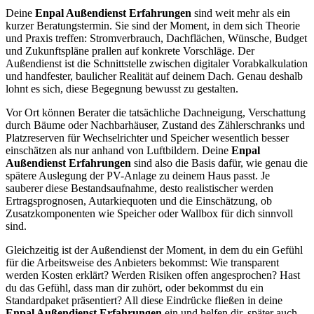
Deine
Enpal Außendienst Erfahrungen
sind weit mehr als ein
kurzer Beratungstermin. Sie sind der Moment, in dem sich Theorie
und Praxis treffen: Stromverbrauch, Dachflächen, Wünsche, Budget
und Zukunftspläne prallen auf konkrete Vorschläge. Der
Außendienst ist die Schnittstelle zwischen digitaler Vorabkalkulation
und handfester, baulicher Realität auf deinem Dach. Genau deshalb
lohnt es sich, diese Begegnung bewusst zu gestalten.
Vor Ort können Berater die tatsächliche Dachneigung, Verschattung
durch Bäume oder Nachbarhäuser, Zustand des Zählerschranks und
Platzreserven für Wechselrichter und Speicher wesentlich besser
einschätzen als nur anhand von Luftbildern. Deine
Enpal
Außendienst Erfahrungen
sind also die Basis dafür, wie genau die
spätere Auslegung der PV-Anlage zu deinem Haus passt. Je
sauberer diese Bestandsaufnahme, desto realistischer werden
Ertragsprognosen, Autarkiequoten und die Einschätzung, ob
Zusatzkomponenten wie Speicher oder Wallbox für dich sinnvoll
sind.
Gleichzeitig ist der Außendienst der Moment, in dem du ein Gefühl
für die Arbeitsweise des Anbieters bekommst: Wie transparent
werden Kosten erklärt? Werden Risiken offen angesprochen? Hast
du das Gefühl, dass man dir zuhört, oder bekommst du ein
Standardpaket präsentiert? All diese Eindrücke fließen in deine
Enpal Außendienst Erfahrungen
ein und helfen dir, später auch