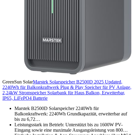
GreenSun Solar
Marstek Solarspeicher B2500D 2025 Updated,
2240Wh für Balkonkraftwerk Plug & Play Speicher für PV Anlage,
2,24kW Stromspeicher Solarbank für Haus Balkon, Erweiterbar,
IP65, LiFePO4 Batterie
Marstek B2500D Solarspeicher 2240Wh für
Balkonkraftwerk: 2240Wh Grundkapazität, erweiterbar auf
bis zu 6,72…
Leistungsstark im Betrieb: Unterstützt bis zu 1600W PV-
Eingang sowie eine maximale Ausgangsleistung von 800…