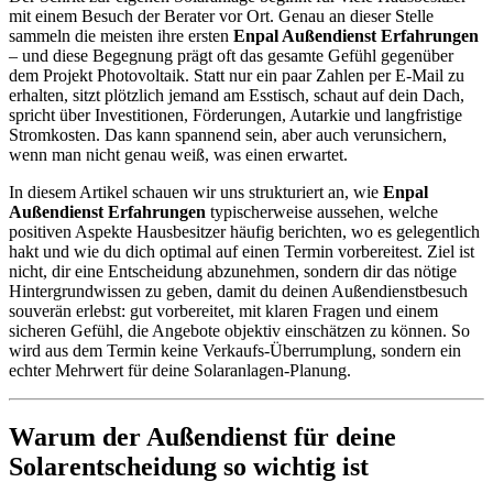
mit einem Besuch der Berater vor Ort. Genau an dieser Stelle
sammeln die meisten ihre ersten
Enpal Außendienst Erfahrungen
– und diese Begegnung prägt oft das gesamte Gefühl gegenüber
dem Projekt Photovoltaik. Statt nur ein paar Zahlen per E-Mail zu
erhalten, sitzt plötzlich jemand am Esstisch, schaut auf dein Dach,
spricht über Investitionen, Förderungen, Autarkie und langfristige
Stromkosten. Das kann spannend sein, aber auch verunsichern,
wenn man nicht genau weiß, was einen erwartet.
In diesem Artikel schauen wir uns strukturiert an, wie
Enpal
Außendienst Erfahrungen
typischerweise aussehen, welche
positiven Aspekte Hausbesitzer häufig berichten, wo es gelegentlich
hakt und wie du dich optimal auf einen Termin vorbereitest. Ziel ist
nicht, dir eine Entscheidung abzunehmen, sondern dir das nötige
Hintergrundwissen zu geben, damit du deinen Außendienstbesuch
souverän erlebst: gut vorbereitet, mit klaren Fragen und einem
sicheren Gefühl, die Angebote objektiv einschätzen zu können. So
wird aus dem Termin keine Verkaufs-Überrumplung, sondern ein
echter Mehrwert für deine Solaranlagen-Planung.
Warum der Außendienst für deine
Solarentscheidung so wichtig ist