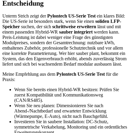
Entscheidung
Unterm Strich zeigt der
Pylontech US-Serie Test
ein klares Bild:
Die US-Serie ist besonders stark, wenn Sie einen
soliden LFP-
Speicher
suchen, der sich
schrittweise erweitern
lässt und mit
einem passenden Hybrid-WR
sauber integriert
werden kann.
Preis-Leistung ist dabei weniger eine Frage des günstigsten
Modulpreises, sondern der Gesamtrechnung: nutzbare kWh,
enthaltenes Zubehör, professionelle Schutztechnik und vor allem
eine korrekte Parametrierung. Wer hier sauber plant, bekommt ein
System, das den Eigenverbrauch erhöht, abends zuverlässig Strom
liefert und sich bei wachsendem Bedarf modular ausbauen lässt.
Meine Empfehlung aus dem
Pylontech US-Serie Test
für die
Praxis:
Wenn Sie bereits einen Hybrid-WR besitzen: Prüfen Sie
zuerst Kompatibilität und Kommunikationsweg
(CAN/RS485).
Wenn Sie neu planen: Dimensionieren Sie nach
Abend-/Nachtbedarf und erwarteter Entwicklung
(Wärmepumpe, E-Auto), nicht nach Bauchgefühl.
Investieren Sie in saubere Installation: DC-Schutz,
symmetrische Verkabelung, Monitoring und ein ordentliches
Erweiterungskonzept.