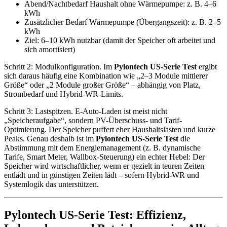
Abend/Nachtbedarf Haushalt ohne Wärmepumpe: z. B. 4–6
kWh
Zusätzlicher Bedarf Wärmepumpe (Übergangszeit): z. B. 2–5
kWh
Ziel: 6–10 kWh nutzbar (damit der Speicher oft arbeitet und
sich amortisiert)
Schritt 2: Modulkonfiguration. Im
Pylontech US-Serie Test
ergibt
sich daraus häufig eine Kombination wie „2–3 Module mittlerer
Größe“ oder „2 Module großer Größe“ – abhängig von Platz,
Strombedarf und Hybrid-WR-Limits.
Schritt 3: Lastspitzen. E-Auto-Laden ist meist nicht
„Speicheraufgabe“, sondern PV-Überschuss- und Tarif-
Optimierung. Der Speicher puffert eher Haushaltslasten und kurze
Peaks. Genau deshalb ist im
Pylontech US-Serie Test
die
Abstimmung mit dem Energiemanagement (z. B. dynamische
Tarife, Smart Meter, Wallbox-Steuerung) ein echter Hebel: Der
Speicher wird wirtschaftlicher, wenn er gezielt in teuren Zeiten
entlädt und in günstigen Zeiten lädt – sofern Hybrid-WR und
Systemlogik das unterstützen.
Pylontech US-Serie Test: Effizienz,