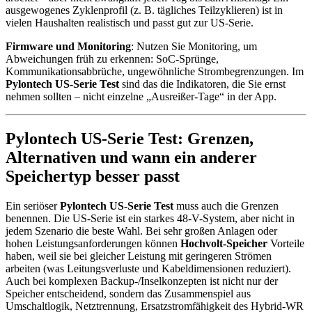
ausgewogenes Zyklenprofil (z. B. tägliches Teilzyklieren) ist in
vielen Haushalten realistisch und passt gut zur US-Serie.
Firmware und Monitoring
: Nutzen Sie Monitoring, um
Abweichungen früh zu erkennen: SoC-Sprünge,
Kommunikationsabbrüche, ungewöhnliche Strombegrenzungen. Im
Pylontech US-Serie Test
sind das die Indikatoren, die Sie ernst
nehmen sollten – nicht einzelne „Ausreißer-Tage“ in der App.
Pylontech US-Serie Test: Grenzen,
Alternativen und wann ein anderer
Speichertyp besser passt
Ein seriöser
Pylontech US-Serie Test
muss auch die Grenzen
benennen. Die US-Serie ist ein starkes 48-V-System, aber nicht in
jedem Szenario die beste Wahl. Bei sehr großen Anlagen oder
hohen Leistungsanforderungen können
Hochvolt-Speicher
Vorteile
haben, weil sie bei gleicher Leistung mit geringeren Strömen
arbeiten (was Leitungsverluste und Kabeldimensionen reduziert).
Auch bei komplexen Backup-/Inselkonzepten ist nicht nur der
Speicher entscheidend, sondern das Zusammenspiel aus
Umschaltlogik, Netztrennung, Ersatzstromfähigkeit des Hybrid-WR