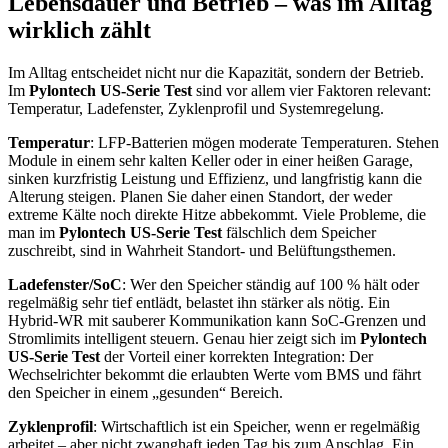
Lebensdauer und Betrieb – was im Alltag
wirklich zählt
Im Alltag entscheidet nicht nur die Kapazität, sondern der Betrieb.
Im
Pylontech US-Serie Test
sind vor allem vier Faktoren relevant:
Temperatur, Ladefenster, Zyklenprofil und Systemregelung.
Temperatur
: LFP-Batterien mögen moderate Temperaturen. Stehen
Module in einem sehr kalten Keller oder in einer heißen Garage,
sinken kurzfristig Leistung und Effizienz, und langfristig kann die
Alterung steigen. Planen Sie daher einen Standort, der weder
extreme Kälte noch direkte Hitze abbekommt. Viele Probleme, die
man im
Pylontech US-Serie Test
fälschlich dem Speicher
zuschreibt, sind in Wahrheit Standort- und Belüftungsthemen.
Ladefenster/SoC
: Wer den Speicher ständig auf 100 % hält oder
regelmäßig sehr tief entlädt, belastet ihn stärker als nötig. Ein
Hybrid-WR mit sauberer Kommunikation kann SoC-Grenzen und
Stromlimits intelligent steuern. Genau hier zeigt sich im
Pylontech
US-Serie Test
der Vorteil einer korrekten Integration: Der
Wechselrichter bekommt die erlaubten Werte vom BMS und fährt
den Speicher in einem „gesunden“ Bereich.
Zyklenprofil
: Wirtschaftlich ist ein Speicher, wenn er regelmäßig
arbeitet – aber nicht zwanghaft jeden Tag bis zum Anschlag. Ein