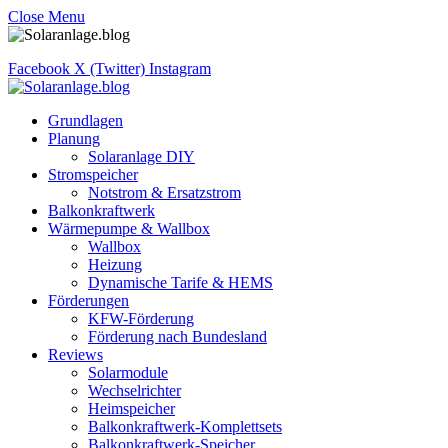
Close Menu
Facebook
X (Twitter)
Instagram
Grundlagen
Planung
Solaranlage DIY
Stromspeicher
Notstrom & Ersatzstrom
Balkonkraftwerk
Wärmepumpe & Wallbox
Wallbox
Heizung
Dynamische Tarife & HEMS
Förderungen
KFW-Förderung
Förderung nach Bundesland
Reviews
Solarmodule
Wechselrichter
Heimspeicher
Balkonkraftwerk-Komplettsets
Balkonkraftwerk-Speicher