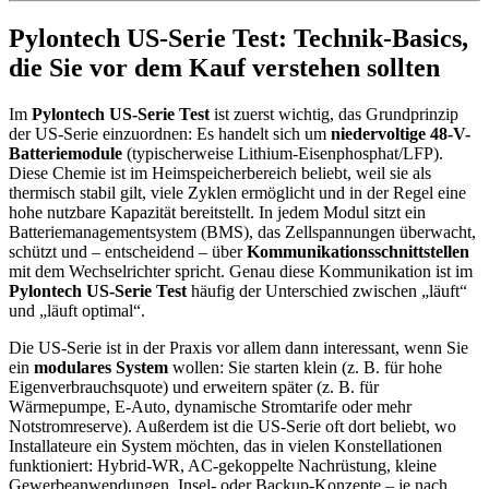
Pylontech US-Serie Test: Technik-Basics,
die Sie vor dem Kauf verstehen sollten
Im
Pylontech US-Serie Test
ist zuerst wichtig, das Grundprinzip
der US-Serie einzuordnen: Es handelt sich um
niedervoltige 48-V-
Batteriemodule
(typischerweise Lithium-Eisenphosphat/LFP).
Diese Chemie ist im Heimspeicherbereich beliebt, weil sie als
thermisch stabil gilt, viele Zyklen ermöglicht und in der Regel eine
hohe nutzbare Kapazität bereitstellt. In jedem Modul sitzt ein
Batteriemanagementsystem (BMS), das Zellspannungen überwacht,
schützt und – entscheidend – über
Kommunikationsschnittstellen
mit dem Wechselrichter spricht. Genau diese Kommunikation ist im
Pylontech US-Serie Test
häufig der Unterschied zwischen „läuft“
und „läuft optimal“.
Die US-Serie ist in der Praxis vor allem dann interessant, wenn Sie
ein
modulares System
wollen: Sie starten klein (z. B. für hohe
Eigenverbrauchsquote) und erweitern später (z. B. für
Wärmepumpe, E-Auto, dynamische Stromtarife oder mehr
Notstromreserve). Außerdem ist die US-Serie oft dort beliebt, wo
Installateure ein System möchten, das in vielen Konstellationen
funktioniert: Hybrid-WR, AC-gekoppelte Nachrüstung, kleine
Gewerbeanwendungen, Insel- oder Backup-Konzepte – je nach