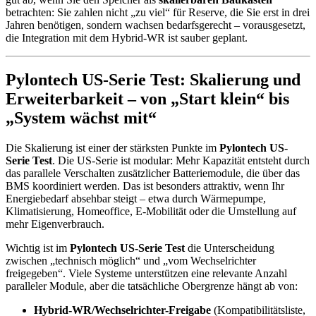
betrachten: Sie zahlen nicht „zu viel“ für Reserve, die Sie erst in drei
Jahren benötigen, sondern wachsen bedarfsgerecht – vorausgesetzt,
die Integration mit dem Hybrid-WR ist sauber geplant.
Pylontech US-Serie Test: Skalierung und
Erweiterbarkeit – von „Start klein“ bis
„System wächst mit“
Die Skalierung ist einer der stärksten Punkte im
Pylontech US-
Serie Test
. Die US-Serie ist modular: Mehr Kapazität entsteht durch
das parallele Verschalten zusätzlicher Batteriemodule, die über das
BMS koordiniert werden. Das ist besonders attraktiv, wenn Ihr
Energiebedarf absehbar steigt – etwa durch Wärmepumpe,
Klimatisierung, Homeoffice, E-Mobilität oder die Umstellung auf
mehr Eigenverbrauch.
Wichtig ist im
Pylontech US-Serie Test
die Unterscheidung
zwischen „technisch möglich“ und „vom Wechselrichter
freigegeben“. Viele Systeme unterstützen eine relevante Anzahl
paralleler Module, aber die tatsächliche Obergrenze hängt ab von:
Hybrid-WR/Wechselrichter-Freigabe
(Kompatibilitätsliste,