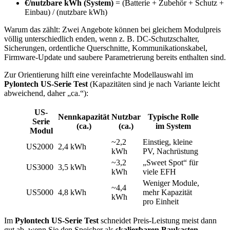
€/nutzbare kWh (System)
= (Batterie + Zubehör + Schutz +
Einbau) / (nutzbare kWh)
Warum das zählt: Zwei Angebote können bei gleichem Modulpreis
völlig unterschiedlich enden, wenn z. B. DC-Schutzschalter,
Sicherungen, ordentliche Querschnitte, Kommunikationskabel,
Firmware-Update und saubere Parametrierung bereits enthalten sind.
Zur Orientierung hilft eine vereinfachte Modellauswahl im
Pylontech US-Serie Test
(Kapazitäten sind je nach Variante leicht
abweichend, daher „ca.“):
US-
Nennkapazität
Nutzbar
Typische Rolle
Serie
(ca.)
(ca.)
im System
Modul
~2,2
Einstieg, kleine
US2000
2,4 kWh
kWh
PV, Nachrüstung
~3,2
„Sweet Spot“ für
US3000
3,5 kWh
kWh
viele EFH
Weniger Module,
~4,4
US5000
4,8 kWh
mehr Kapazität
kWh
pro Einheit
Im
Pylontech US-Serie Test
schneidet Preis-Leistung meist dann
gut ab, wenn Sie den Speicher als
skalierbaren Baukasten