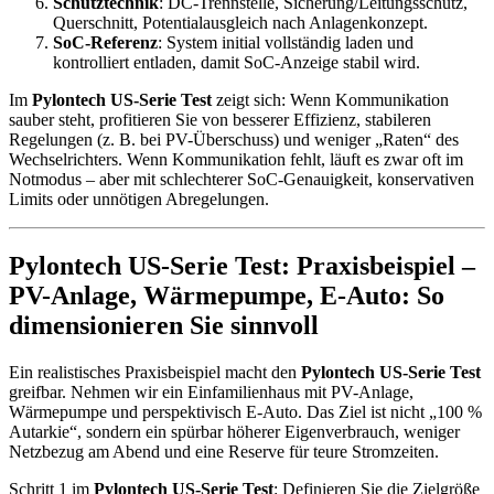
Schutztechnik
: DC-Trennstelle, Sicherung/Leitungsschutz,
Querschnitt, Potentialausgleich nach Anlagenkonzept.
SoC-Referenz
: System initial vollständig laden und
kontrolliert entladen, damit SoC-Anzeige stabil wird.
Im
Pylontech US-Serie Test
zeigt sich: Wenn Kommunikation
sauber steht, profitieren Sie von besserer Effizienz, stabileren
Regelungen (z. B. bei PV-Überschuss) und weniger „Raten“ des
Wechselrichters. Wenn Kommunikation fehlt, läuft es zwar oft im
Notmodus – aber mit schlechterer SoC-Genauigkeit, konservativen
Limits oder unnötigen Abregelungen.
Pylontech US-Serie Test: Praxisbeispiel –
PV-Anlage, Wärmepumpe, E-Auto: So
dimensionieren Sie sinnvoll
Ein realistisches Praxisbeispiel macht den
Pylontech US-Serie Test
greifbar. Nehmen wir ein Einfamilienhaus mit PV-Anlage,
Wärmepumpe und perspektivisch E-Auto. Das Ziel ist nicht „100 %
Autarkie“, sondern ein spürbar höherer Eigenverbrauch, weniger
Netzbezug am Abend und eine Reserve für teure Stromzeiten.
Schritt 1 im
Pylontech US-Serie Test
: Definieren Sie die Zielgröße