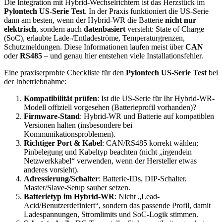
Die Integration mit Hybrid-Wechselrichtern ist das Herzstück im
Pylontech US-Serie Test
. In der Praxis funktioniert die US-Serie
dann am besten, wenn der Hybrid-WR die Batterie
nicht nur
elektrisch
, sondern auch
datenbasiert
versteht: State of Charge
(SoC), erlaubte Lade-/Entladeströme, Temperaturgrenzen,
Schutzmeldungen. Diese Informationen laufen meist über
CAN
oder
RS485
– und genau hier entstehen viele Installationsfehler.
Eine praxiserprobte Checkliste für den
Pylontech US-Serie Test
bei
der Inbetriebnahme:
Kompatibilität prüfen
: Ist die US-Serie für Ihr Hybrid-WR-
Modell offiziell vorgesehen (Batterieprofil vorhanden)?
Firmware-Stand
: Hybrid-WR und Batterie auf kompatiblen
Versionen halten (insbesondere bei
Kommunikationsproblemen).
Richtiger Port & Kabel
: CAN/RS485 korrekt wählen;
Pinbelegung und Kabeltyp beachten (nicht „irgendein
Netzwerkkabel“ verwenden, wenn der Hersteller etwas
anderes vorsieht).
Adressierung/Schalter
: Batterie-IDs, DIP-Schalter,
Master/Slave-Setup sauber setzen.
Batterietyp im Hybrid-WR
: Nicht „Lead-
Acid/Benutzerdefiniert“, sondern das passende Profil, damit
Ladespannungen, Stromlimits und SoC-Logik stimmen.