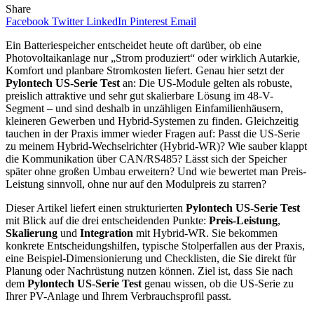
Share
Facebook
Twitter
LinkedIn
Pinterest
Email
Ein Batteriespeicher entscheidet heute oft darüber, ob eine
Photovoltaikanlage nur „Strom produziert“ oder wirklich Autarkie,
Komfort und planbare Stromkosten liefert. Genau hier setzt der
Pylontech US-Serie Test
an: Die US-Module gelten als robuste,
preislich attraktive und sehr gut skalierbare Lösung im 48-V-
Segment – und sind deshalb in unzähligen Einfamilienhäusern,
kleineren Gewerben und Hybrid-Systemen zu finden. Gleichzeitig
tauchen in der Praxis immer wieder Fragen auf: Passt die US-Serie
zu meinem Hybrid-Wechselrichter (Hybrid-WR)? Wie sauber klappt
die Kommunikation über CAN/RS485? Lässt sich der Speicher
später ohne großen Umbau erweitern? Und wie bewertet man Preis-
Leistung sinnvoll, ohne nur auf den Modulpreis zu starren?
Dieser Artikel liefert einen strukturierten
Pylontech US-Serie Test
mit Blick auf die drei entscheidenden Punkte:
Preis-Leistung
,
Skalierung
und
Integration
mit Hybrid-WR. Sie bekommen
konkrete Entscheidungshilfen, typische Stolperfallen aus der Praxis,
eine Beispiel-Dimensionierung und Checklisten, die Sie direkt für
Planung oder Nachrüstung nutzen können. Ziel ist, dass Sie nach
dem
Pylontech US-Serie Test
genau wissen, ob die US-Serie zu
Ihrer PV-Anlage und Ihrem Verbrauchsprofil passt.