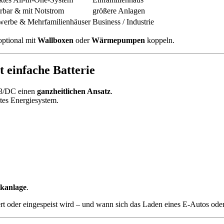
rbar & mit Notstrom
größere Anlagen
werbe & Mehrfamilienhäuser
Business / Industrie
ptional mit
Wallboxen
oder
Wärmepumpen
koppeln.
 einfache Batterie
 E3/DC einen
ganzheitlichen Ansatz
.
mtes Energiesystem.
ikanlage
.
ert oder eingespeist wird – und wann sich das Laden eines E-Autos od