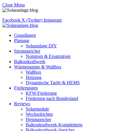
Close Menu
Facebook
X (Twitter)
Instagram
Grundlagen
Planung
Solaranlage DIY
Stromspeicher
Notstrom & Ersatzstrom
Balkonkraftwerk
Wärmepumpe & Wallbox
Wallbox
Heizung
Dynamische Tarife & HEMS
Förderungen
KFW-Förderung
Förderung nach Bundesland
Reviews
Solarmodule
Wechselrichter
Heimspeicher
Balkonkraftwerk-Komplettsets
Balkonkraftwerk-Speicher