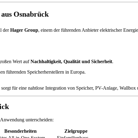
n aus Osnabrück
l der
Hager Group
, einem der führenden Anbieter elektrischer Energi
großen Wert auf
Nachhaltigkeit, Qualität und Sicherheit
.
n führenden Speicherherstellern in Europa.
 sorgt für eine nahtlose Integration von Speicher, PV-Anlage, Wallb
ick
nd Anwendung unterscheiden:
Besonderheiten
Zielgruppe
tes All-in-One-System
Einfamilienhaus