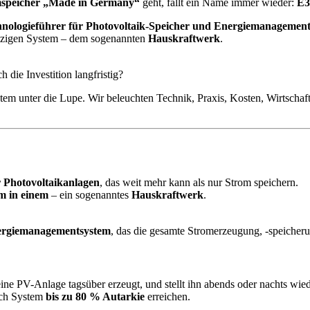
speicher „Made in Germany“
geht, fällt ein Name immer wieder:
E3
nologieführer für Photovoltaik-Speicher und Energiemanagemen
nzigen System – dem sogenannten
Hauskraftwerk
.
h die Investition langfristig?
m unter die Lupe. Wir beleuchten Technik, Praxis, Kosten, Wirtschaf
r Photovoltaikanlagen
, das weit mehr kann als nur Strom speichern.
em in einem
– ein sogenanntes
Hauskraftwerk
.
ergiemanagementsystem
, das die gesamte Stromerzeugung, -speicheru
ne PV-Anlage tagsüber erzeugt, und stellt ihn abends oder nachts wie
ach System
bis zu 80 % Autarkie
erreichen.