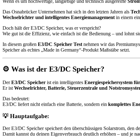
Wenn es um hochwertige, langlebige und technisch ausgereifte
Strom
Das Osnabrücker Unternehmen hat sich in den letzten Jahren als
Tech
Wechselrichter und intelligentes Energiemanagement
in einem ei
Doch hält der E3/DC Speicher, was er verspricht?
Wie gut ist die Effizienz, wie einfach ist die Bedienung – und lohnt sic
In diesem großen
E3/DC Speicher Test
nehmen wir das Premiumsyste
Speicher als echtes „Made in Germany“-Produkt Maßstäbe setzt.
⚙️ Was ist der E3/DC Speicher?
Der
E3/DC Speicher
ist ein intelligentes
Energiespeichersystem fü
Er ist
Wechselrichter, Batterie, Steuerzentrale und Notstromsyst
Das bedeutet:
E3/DC liefert nicht einfach eine Batterie, sondern ein
komplettes En
💡 Hauptaufgabe:
Der E3/DC Speicher speichert den überschüssigen Solarstrom, den dei
Damit kannst du deinen Eigenverbrauch deutlich erhöhen – und je n