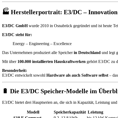
🏭 Herstellerportrait: E3/DC – Innovatio
E3/DC GmbH
wurde 2010 in Osnabrück gegründet und ist heute Tei
E3/DC steht für:
Energy – Engineering – Excellence
Das Unternehmen produziert alle Speicher
in Deutschland
und legt 
Mit über
100.000 installierten Hauskraftwerken
gehört E3/DC zu de
Besonderheit:
E3/DC entwickelt sowohl
Hardware als auch Software selbst
– das
🔋 Die E3/DC Speicher-Modelle im Überbl
E3/DC bietet drei Hauptserien an, die sich in Kapazität, Leistung u
Modell
Speicherkapazität
Leistung
S10 E Compact
9,2–13,8 kWh
bis 12 kW
Kompak