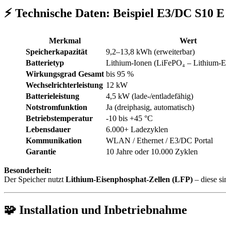
⚡ Technische Daten: Beispiel E3/DC S10 
Merkmal
Wert
Speicherkapazität
9,2–13,8 kWh (erweiterbar)
Batterietyp
Lithium-Ionen (LiFePO₄ – Lithium-E
Wirkungsgrad Gesamt
bis 95 %
Wechselrichterleistung
12 kW
Batterieleistung
4,5 kW (lade-/entladefähig)
Notstromfunktion
Ja (dreiphasig, automatisch)
Betriebstemperatur
-10 bis +45 °C
Lebensdauer
6.000+ Ladezyklen
Kommunikation
WLAN / Ethernet / E3/DC Portal
Garantie
10 Jahre oder 10.000 Zyklen
Besonderheit:
Der Speicher nutzt
Lithium-Eisenphosphat-Zellen (LFP)
– diese s
🧩 Installation und Inbetriebnahme