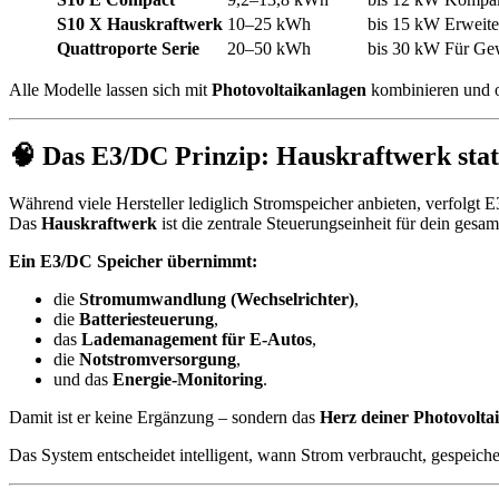
S10 X Hauskraftwerk
10–25 kWh
bis 15 kW
Erweite
Quattroporte Serie
20–50 kWh
bis 30 kW
Für Ge
Alle Modelle lassen sich mit
Photovoltaikanlagen
kombinieren und o
🧠 Das E3/DC Prinzip: Hauskraftwerk statt
Während viele Hersteller lediglich Stromspeicher anbieten, verfolgt
Das
Hauskraftwerk
ist die zentrale Steuerungseinheit für dein gesa
Ein E3/DC Speicher übernimmt:
die
Stromumwandlung (Wechselrichter)
,
die
Batteriesteuerung
,
das
Lademanagement für E-Autos
,
die
Notstromversorgung
,
und das
Energie-Monitoring
.
Damit ist er keine Ergänzung – sondern das
Herz deiner Photovolta
Das System entscheidet intelligent, wann Strom verbraucht, gespeich