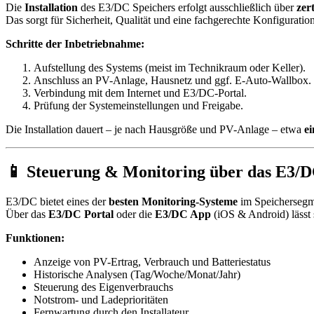
Die
Installation
des E3/DC Speichers erfolgt ausschließlich über
zer
Das sorgt für Sicherheit, Qualität und eine fachgerechte Konfiguration
Schritte der Inbetriebnahme:
Aufstellung des Systems (meist im Technikraum oder Keller).
Anschluss an PV-Anlage, Hausnetz und ggf. E-Auto-Wallbox.
Verbindung mit dem Internet und E3/DC-Portal.
Prüfung der Systemeinstellungen und Freigabe.
Die Installation dauert – je nach Hausgröße und PV-Anlage – etwa
ei
📱 Steuerung & Monitoring über das E3/D
E3/DC bietet eines der
besten Monitoring-Systeme
im Speichersegm
Über das
E3/DC Portal
oder die
E3/DC App
(iOS & Android) lässt 
Funktionen:
Anzeige von PV-Ertrag, Verbrauch und Batteriestatus
Historische Analysen (Tag/Woche/Monat/Jahr)
Steuerung des Eigenverbrauchs
Notstrom- und Ladeprioritäten
Fernwartung durch den Installateur