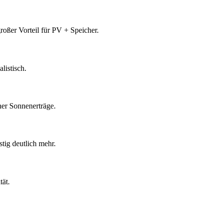
roßer Vorteil für PV + Speicher.
istisch.
ner Sonnenerträge.
stig deutlich mehr.
ät.