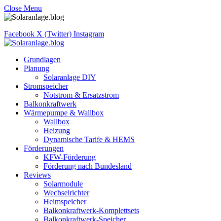
Close Menu
Facebook
X (Twitter)
Instagram
Grundlagen
Planung
Solaranlage DIY
Stromspeicher
Notstrom & Ersatzstrom
Balkonkraftwerk
Wärmepumpe & Wallbox
Wallbox
Heizung
Dynamische Tarife & HEMS
Förderungen
KFW-Förderung
Förderung nach Bundesland
Reviews
Solarmodule
Wechselrichter
Heimspeicher
Balkonkraftwerk-Komplettsets
Balkonkraftwerk-Speicher