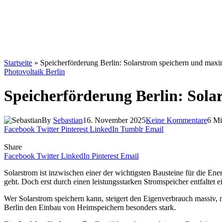
Startseite
»
Speicherförderung Berlin: Solarstrom speichern und maxim
Photovoltaik Berlin
Speicherförderung Berlin: Sola
By
Sebastian
16. November 2025
Keine Kommentare
6 Mi
Facebook
Twitter
Pinterest
LinkedIn
Tumblr
Email
Share
Facebook
Twitter
LinkedIn
Pinterest
Email
Solarstrom ist inzwischen einer der wichtigsten Bausteine für die 
geht. Doch erst durch einen leistungsstarken Stromspeicher entfaltet e
Wer Solarstrom speichern kann, steigert den Eigenverbrauch massiv, 
Berlin den Einbau von Heimspeichern besonders stark.