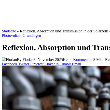
Startseite
»
Reflexion, Absorption und Transmission in der Solarzelle
Photovoltaik Grundlagen
Reflexion, Absorption und Trans
By
Florian
3. November 2025
Keine Kommentare
8 Mins Re
Facebook
Twitter
Pinterest
LinkedIn
Tumblr
Email