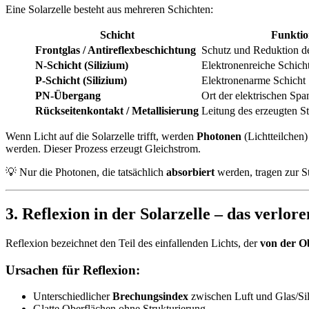
Eine Solarzelle besteht aus mehreren Schichten:
Schicht
Funktio
Frontglas / Antireflexbeschichtung
Schutz und Reduktion de
N-Schicht (Silizium)
Elektronenreiche Schich
P-Schicht (Silizium)
Elektronenarme Schicht
PN-Übergang
Ort der elektrischen Sp
Rückseitenkontakt / Metallisierung
Leitung des erzeugten S
Wenn Licht auf die Solarzelle trifft, werden
Photonen
(Lichtteilchen)
werden. Dieser Prozess erzeugt Gleichstrom.
💡 Nur die Photonen, die tatsächlich
absorbiert
werden, tragen zur S
3. Reflexion in der Solarzelle – das verlor
Reflexion bezeichnet den Teil des einfallenden Lichts, der
von der O
Ursachen für Reflexion:
Unterschiedlicher
Brechungsindex
zwischen Luft und Glas/Si
Glatte Oberflächen ohne Strukturierung