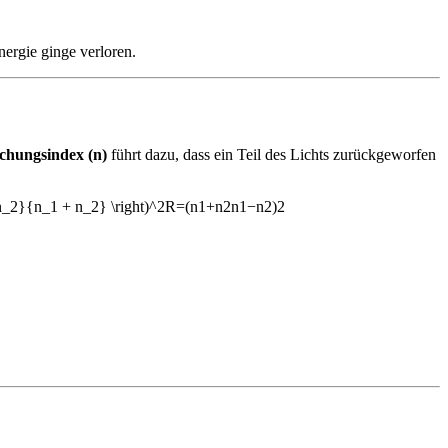
nergie ginge verloren.
chungsindex (n)
führt dazu, dass ein Teil des Lichts zurückgeworfen
n_2}{n_1 + n_2} \right)^2R=(n1​+n2​n1​−n2​​)2