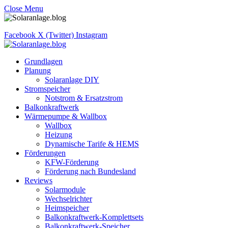
Close Menu
Facebook
X (Twitter)
Instagram
Grundlagen
Planung
Solaranlage DIY
Stromspeicher
Notstrom & Ersatzstrom
Balkonkraftwerk
Wärmepumpe & Wallbox
Wallbox
Heizung
Dynamische Tarife & HEMS
Förderungen
KFW-Förderung
Förderung nach Bundesland
Reviews
Solarmodule
Wechselrichter
Heimspeicher
Balkonkraftwerk-Komplettsets
Balkonkraftwerk-Speicher