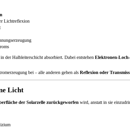
n
r Lichtreflexion
t
annungserzeugung
troms
 in der Halbleiterschicht absorbiert. Dabei entstehen
Elektronen-Loch
tromerzeugung bei – alle anderen gehen als
Reflexion oder Transmiss
ene Licht
berfläche der Solarzelle zurückgeworfen
wird, anstatt in sie einzudr
lizium