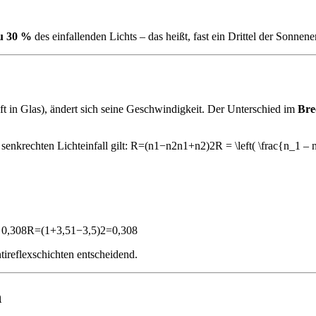
zu 30 %
des einfallenden Lichts – das heißt, fast ein Drittel der Sonnene
t in Glas), ändert sich seine Geschwindigkeit. Der Unterschied im
Bre
senkrechten Lichteinfall gilt: R=(n1−n2n1+n2)2R = \left( \frac{n_1 – 
 = 0,308R=(1+3,51−3,5​)2=0,308
ireflexschichten entscheidend.
n