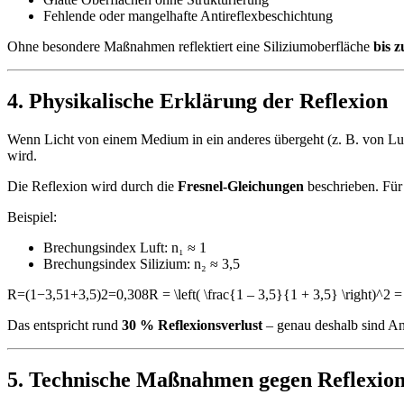
Fehlende oder mangelhafte Antireflexbeschichtung
Ohne besondere Maßnahmen reflektiert eine Siliziumoberfläche
bis 
4. Physikalische Erklärung der Reflexion
Wenn Licht von einem Medium in ein anderes übergeht (z. B. von Luf
wird.
Die Reflexion wird durch die
Fresnel-Gleichungen
beschrieben. Für 
Beispiel:
Brechungsindex Luft: n₁ ≈ 1
Brechungsindex Silizium: n₂ ≈ 3,5
R=(1−3,51+3,5)2=0,308R = \left( \frac{1 – 3,5}{1 + 3,5} \right)^2
Das entspricht rund
30 % Reflexionsverlust
– genau deshalb sind Ant
5. Technische Maßnahmen gegen Reflexio