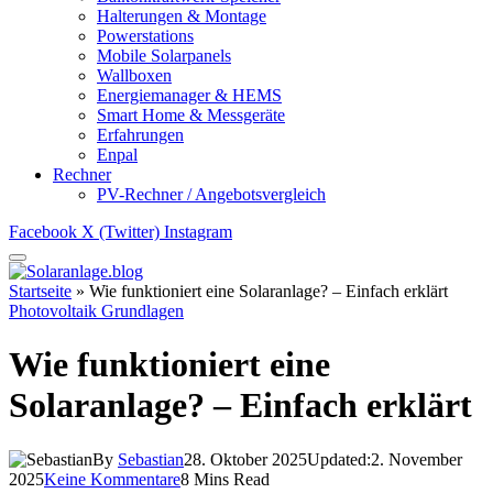
Halterungen & Montage
Powerstations
Mobile Solarpanels
Wallboxen
Energiemanager & HEMS
Smart Home & Messgeräte
Erfahrungen
Enpal
Rechner
PV-Rechner / Angebotsvergleich
Facebook
X (Twitter)
Instagram
Startseite
»
Wie funktioniert eine Solaranlage? – Einfach erklärt
Photovoltaik Grundlagen
Wie funktioniert eine
Solaranlage? – Einfach erklärt
By
Sebastian
28. Oktober 2025
Updated:
2. November
2025
Keine Kommentare
8 Mins Read