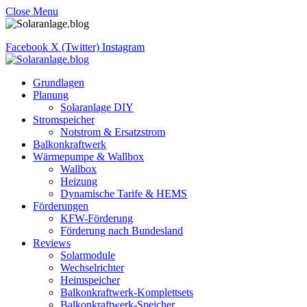
Close Menu
Facebook
X (Twitter)
Instagram
Grundlagen
Planung
Solaranlage DIY
Stromspeicher
Notstrom & Ersatzstrom
Balkonkraftwerk
Wärmepumpe & Wallbox
Wallbox
Heizung
Dynamische Tarife & HEMS
Förderungen
KFW-Förderung
Förderung nach Bundesland
Reviews
Solarmodule
Wechselrichter
Heimspeicher
Balkonkraftwerk-Komplettsets
Balkonkraftwerk-Speicher