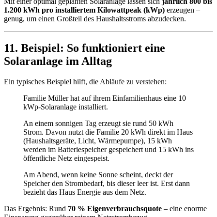
Mit einer optimal geplanten Solaranlage lassen sich
jährlich 800 bis
1.200 kWh pro installiertem Kilowattpeak (kWp)
erzeugen –
genug, um einen Großteil des Haushaltsstroms abzudecken.
11. Beispiel: So funktioniert eine
Solaranlage im Alltag
Ein typisches Beispiel hilft, die Abläufe zu verstehen:
Familie Müller hat auf ihrem Einfamilienhaus eine 10
kWp-Solaranlage installiert.
An einem sonnigen Tag erzeugt sie rund 50 kWh
Strom. Davon nutzt die Familie 20 kWh direkt im Haus
(Haushaltsgeräte, Licht, Wärmepumpe), 15 kWh
werden im Batteriespeicher gespeichert und 15 kWh ins
öffentliche Netz eingespeist.
Am Abend, wenn keine Sonne scheint, deckt der
Speicher den Strombedarf, bis dieser leer ist. Erst dann
bezieht das Haus Energie aus dem Netz.
Das Ergebnis: Rund
70 % Eigenverbrauchsquote
– eine enorme