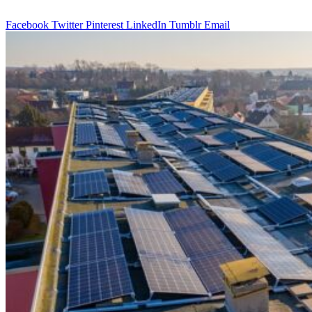
Facebook
Twitter
Pinterest
LinkedIn
Tumblr
Email