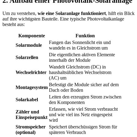
2. Aufbau einer Photovoltaik-Solaranlage
Um zu verstehen,
wie eine Solaranlage funktioniert
, hilft ein Blick
auf ihre wichtigsten Bauteile. Eine typische Photovoltaikanlage
besteht aus:
Komponente
Funktion
Fangen das Sonnenlicht ein und
Solarmodule
wandeln es in Gleichstrom um
Die eigentlichen aktiven Elemente
Solarzellen
innerhalb der Module
Wandelt Gleichstrom (DC) in
Wechselrichter
haushaltsüblichen Wechselstrom
(AC) um
Befestigt die Module sicher auf dem
Montagesystem
Dach oder Boden
Leiten den erzeugten Strom zwischen
Solarkabel
den Komponenten
Erfassen, wie viel Strom verbraucht
Zähler und
und wie viel ins Netz eingespeist
Einspeisepunkt
wird
Stromspeicher
Speichert überschüssigen Strom für
(optional)
späteren Verbrauch