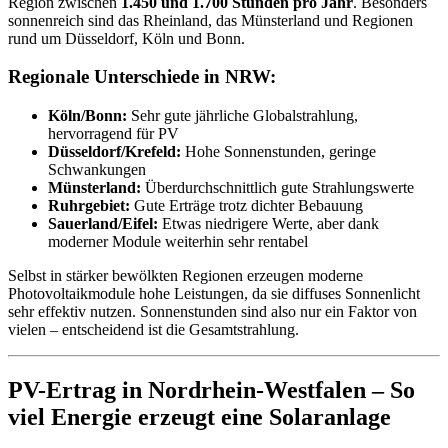
Region zwischen
1.450 und 1.700 Stunden pro Jahr
. Besonders
sonnenreich sind das Rheinland, das Münsterland und Regionen
rund um Düsseldorf, Köln und Bonn.
Regionale Unterschiede in NRW:
Köln/Bonn:
Sehr gute jährliche Globalstrahlung,
hervorragend für PV
Düsseldorf/Krefeld:
Hohe Sonnenstunden, geringe
Schwankungen
Münsterland:
Überdurchschnittlich gute Strahlungswerte
Ruhrgebiet:
Gute Erträge trotz dichter Bebauung
Sauerland/Eifel:
Etwas niedrigere Werte, aber dank
moderner Module weiterhin sehr rentabel
Selbst in stärker bewölkten Regionen erzeugen moderne
Photovoltaikmodule hohe Leistungen, da sie diffuses Sonnenlicht
sehr effektiv nutzen. Sonnenstunden sind also nur ein Faktor von
vielen – entscheidend ist die Gesamtstrahlung.
PV-Ertrag in Nordrhein-Westfalen – So
viel Energie erzeugt eine Solaranlage