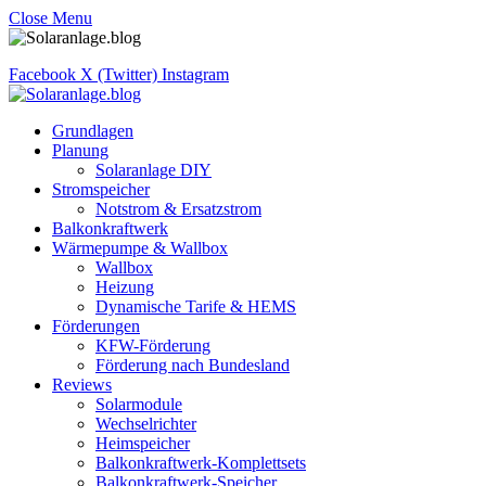
Close Menu
Facebook
X (Twitter)
Instagram
Grundlagen
Planung
Solaranlage DIY
Stromspeicher
Notstrom & Ersatzstrom
Balkonkraftwerk
Wärmepumpe & Wallbox
Wallbox
Heizung
Dynamische Tarife & HEMS
Förderungen
KFW-Förderung
Förderung nach Bundesland
Reviews
Solarmodule
Wechselrichter
Heimspeicher
Balkonkraftwerk-Komplettsets
Balkonkraftwerk-Speicher