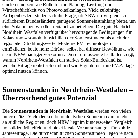
spielen eine zentrale Rolle für die Planung, Leistung und
Wirtschaftlichkeit von Photovoltaikanlagen. Viele zukünftige
Anlagenbesitzer stellen sich die Frage, ob NRW im Vergleich zu
südlicheren Bundesländern genügend Sonneneinstrahlung bietet, um
eine Solaranlage wirklich rentabel zu betreiben. Die gute Nachricht:
Nordrhein-Westfalen verfügt über hervorragende Bedingungen für
Solarstrom – sowohl hinsichtlich der Sonnenstunden als auch der
regionalen Strahlungswerte. Moderne PV-Technologien
ermöglichen heute hohe Erträge, selbst bei diffuser Bewölkung, wie
sie in NRW häufiger vorkommt. Dieser umfassende Leitfaden zeigt,
warum Nordrhein-Westfalen ein starkes Solar-Bundesland ist,
welche Erträge realistisch sind und wie Eigentümer ihre PV-Anlage
optimal nutzen können.
Sonnenstunden in Nordrhein-Westfalen –
Überraschend gutes Potenzial
Die
Sonnenstunden in Nordrhein-Westfalen
werden von vielen
unterschätzt. Viele denken beim deutschen Sonnenmaximum eher
an südliche Regionen, doch NRW liegt im bundesweiten Vergleich
im soliden Mittelfeld und bietet ideale Voraussetzungen für stabile
Jahreserträge. Die durchschnittlichen Sonnenstunden liegen je nach