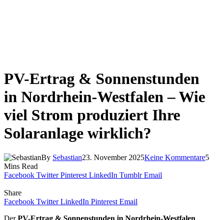
PV-Ertrag & Sonnenstunden
in Nordrhein-Westfalen – Wie
viel Strom produziert Ihre
Solaranlage wirklich?
By
Sebastian
23. November 2025
Keine Kommentare
5
Mins Read
Facebook
Twitter
Pinterest
LinkedIn
Tumblr
Email
Share
Facebook
Twitter
LinkedIn
Pinterest
Email
Der
PV-Ertrag & Sonnenstunden in Nordrhein-Westfalen