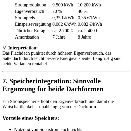
Stromproduktion
9.500 kWh
10.200 kWh
Eigenverbrauch
70 %
40 %
Strompreis
0,35 €/kWh
0,35 €/kWh
Einspeisevergütung
0,082 €/kWh
0,082 €/kWh
Jährlicher Ertrag
ca. 2.700 €
ca. 2.400 €
Amortisation
7 Jahre
8 Jahre
💡
Interpretation:
Das Flachdach punktet durch höheren Eigenverbrauch, das
Satteldach durch leicht bessere Energieausbeute. Langfristig sind
beide Varianten rentabel.
7. Speicherintegration: Sinnvolle
Ergänzung für beide Dachformen
Ein Stromspeicher erhöht den Eigenverbrauch und damit die
Wirtschaftlichkeit – unabhängig von der Dachform.
Vorteile eines Speichers:
Nutzung von Solarstrom auch nachts