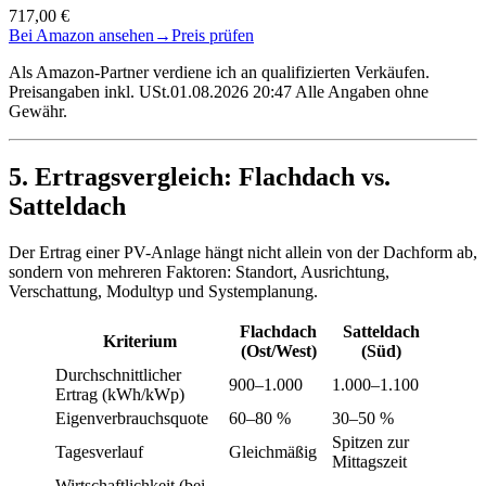
717,00 €
Bei Amazon ansehen
→
Preis prüfen
Als Amazon-Partner verdiene ich an qualifizierten Verkäufen.
Preisangaben inkl. USt.01.08.2026 20:47 Alle Angaben ohne
Gewähr.
5. Ertragsvergleich: Flachdach vs.
Satteldach
Der Ertrag einer PV-Anlage hängt nicht allein von der Dachform ab,
sondern von mehreren Faktoren: Standort, Ausrichtung,
Verschattung, Modultyp und Systemplanung.
Flachdach
Satteldach
Kriterium
(Ost/West)
(Süd)
Durchschnittlicher
900–1.000
1.000–1.100
Ertrag (kWh/kWp)
Eigenverbrauchsquote
60–80 %
30–50 %
Spitzen zur
Tagesverlauf
Gleichmäßig
Mittagszeit
Wirtschaftlichkeit (bei