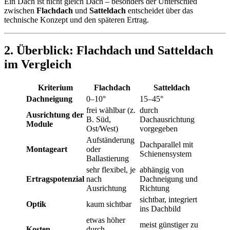
Ein Dach ist nicht gleich Dach – besonders der Unterschied
zwischen
Flachdach
und
Satteldach
entscheidet über das
technische Konzept und den späteren Ertrag.
2. Überblick: Flachdach und Satteldach
im Vergleich
Kriterium
Flachdach
Satteldach
Dachneigung
0–10°
15–45°
frei wählbar (z.
durch
Ausrichtung der
B. Süd,
Dachausrichtung
Module
Ost/West)
vorgegeben
Aufständerung
Dachparallel mit
Montageart
oder
Schienensystem
Ballastierung
sehr flexibel, je
abhängig von
Ertragspotenzial
nach
Dachneigung und
Ausrichtung
Richtung
sichtbar, integriert
Optik
kaum sichtbar
ins Dachbild
etwas höher
meist günstiger zu
Kosten
durch