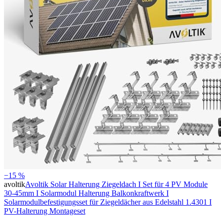
−15 %
avoltik
Avoltik Solar Halterung Ziegeldach I Set für 4 PV Module
30-45mm I Solarmodul Halterung Balkonkraftwerk I
Solarmodulbefestigungsset für Ziegeldächer aus Edelstahl 1.4301 I
PV-Halterung Montageset