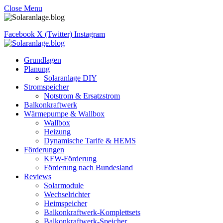
Close Menu
Facebook
X (Twitter)
Instagram
Grundlagen
Planung
Solaranlage DIY
Stromspeicher
Notstrom & Ersatzstrom
Balkonkraftwerk
Wärmepumpe & Wallbox
Wallbox
Heizung
Dynamische Tarife & HEMS
Förderungen
KFW-Förderung
Förderung nach Bundesland
Reviews
Solarmodule
Wechselrichter
Heimspeicher
Balkonkraftwerk-Komplettsets
Balkonkraftwerk-Speicher