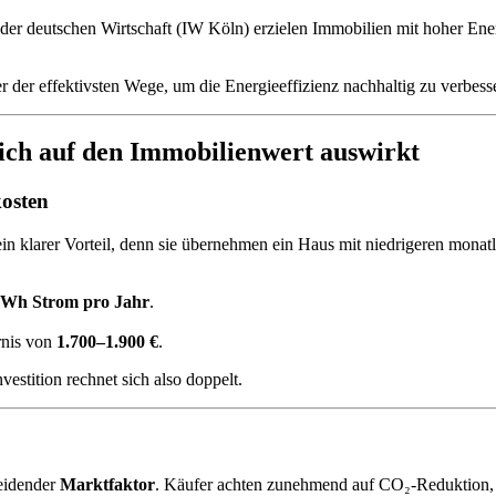
 der deutschen Wirtschaft (IW Köln) erzielen Immobilien mit hoher Ener
ner der effektivsten Wege, um die Energieeffizienz nachhaltig zu verbess
sich auf den Immobilienwert auswirkt
kosten
ein klarer Vorteil, denn sie übernehmen ein Haus mit niedrigeren mona
kWh Strom pro Jahr
.
rnis von
1.700–1.900 €
.
nvestition rechnet sich also doppelt.
heidender
Marktfaktor
. Käufer achten zunehmend auf CO₂-Reduktion, 