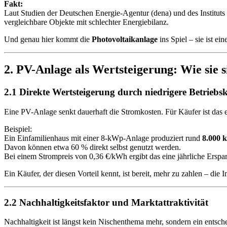
Fakt:
Laut Studien der Deutschen Energie-Agentur (dena) und des Instituts
vergleichbare Objekte mit schlechter Energiebilanz.
Und genau hier kommt die
Photovoltaikanlage
ins Spiel – sie ist ei
2. PV-Anlage als Wertsteigerung: Wie sie 
2.1 Direkte Wertsteigerung durch niedrigere Betriebs
Eine PV-Anlage senkt dauerhaft die Stromkosten. Für Käufer ist das 
Beispiel:
Ein Einfamilienhaus mit einer 8-kWp-Anlage produziert rund
8.000 
Davon können etwa 60 % direkt selbst genutzt werden.
Bei einem Strompreis von 0,36 €/kWh ergibt das eine jährliche Erspa
Ein Käufer, der diesen Vorteil kennt, ist bereit, mehr zu zahlen – die I
2.2 Nachhaltigkeitsfaktor und Marktattraktivität
Nachhaltigkeit ist längst kein Nischenthema mehr, sondern ein entsc