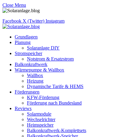
Close Menu
Facebook
X (Twitter)
Instagram
Grundlagen
Planung
Solaranlage DIY
Stromspeicher
Notstrom & Ersatzstrom
Balkonkraftwerk
Wärmepumpe & Wallbox
Wallbox
Heizung
Dynamische Tarife & HEMS
Förderungen
KFW-Förderung
Förderung nach Bundesland
Reviews
Solarmodule
Wechselrichter
Heimspeicher
Balkonkraftwerk-Komplettsets
Balkonkraftwerk-Speicher