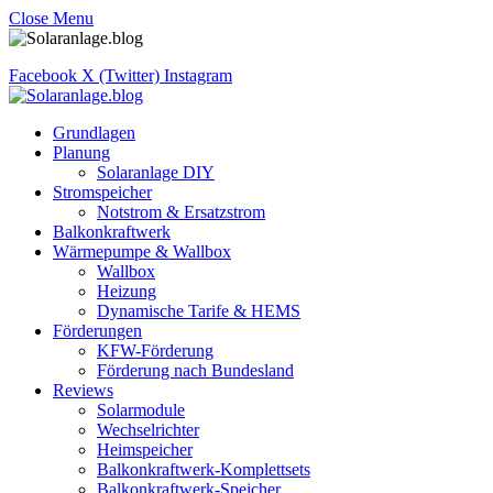
Close Menu
Facebook
X (Twitter)
Instagram
Grundlagen
Planung
Solaranlage DIY
Stromspeicher
Notstrom & Ersatzstrom
Balkonkraftwerk
Wärmepumpe & Wallbox
Wallbox
Heizung
Dynamische Tarife & HEMS
Förderungen
KFW-Förderung
Förderung nach Bundesland
Reviews
Solarmodule
Wechselrichter
Heimspeicher
Balkonkraftwerk-Komplettsets
Balkonkraftwerk-Speicher