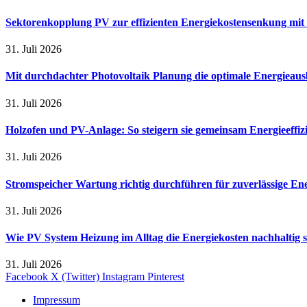
Sektorenkopplung PV zur effizienten Energiekostensenkung mit
31. Juli 2026
Mit durchdachter Photovoltaik Planung die optimale Energieaus
31. Juli 2026
Holzofen und PV-Anlage: So steigern sie gemeinsam Energieeffi
31. Juli 2026
Stromspeicher Wartung richtig durchführen für zuverlässige En
31. Juli 2026
Wie PV System Heizung im Alltag die Energiekosten nachhaltig 
31. Juli 2026
Facebook
X (Twitter)
Instagram
Pinterest
Impressum