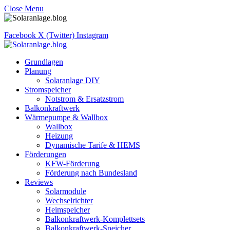
Close Menu
Facebook
X (Twitter)
Instagram
Grundlagen
Planung
Solaranlage DIY
Stromspeicher
Notstrom & Ersatzstrom
Balkonkraftwerk
Wärmepumpe & Wallbox
Wallbox
Heizung
Dynamische Tarife & HEMS
Förderungen
KFW-Förderung
Förderung nach Bundesland
Reviews
Solarmodule
Wechselrichter
Heimspeicher
Balkonkraftwerk-Komplettsets
Balkonkraftwerk-Speicher