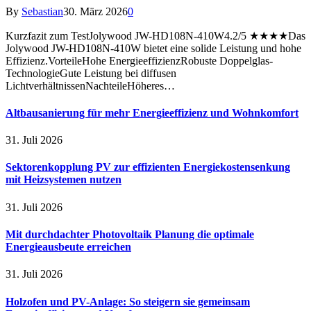
By
Sebastian
30. März 2026
0
Kurzfazit zum TestJolywood JW-HD108N-410W4.2/5 ★★★★Das
Jolywood JW-HD108N-410W bietet eine solide Leistung und hohe
Effizienz.VorteileHohe EnergieeffizienzRobuste Doppelglas-
TechnologieGute Leistung bei diffusen
LichtverhältnissenNachteileHöheres…
Altbausanierung für mehr Energieeffizienz und Wohnkomfort
31. Juli 2026
Sektorenkopplung PV zur effizienten Energiekostensenkung
mit Heizsystemen nutzen
31. Juli 2026
Mit durchdachter Photovoltaik Planung die optimale
Energieausbeute erreichen
31. Juli 2026
Holzofen und PV-Anlage: So steigern sie gemeinsam