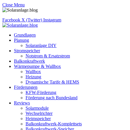
Close Menu
Facebook
X (Twitter)
Instagram
Grundlagen
Planung
Solaranlage DIY
Stromspeicher
Notstrom & Ersatzstrom
Balkonkraftwerk
Wärmepumpe & Wallbox
Wallbox
Heizung
Dynamische Tarife & HEMS
Förderungen
KFW-Förderung
Förderung nach Bundesland
Reviews
Solarmodule
Wechselrichter
Heimspeicher
Balkonkraftwerk-Komplettsets
Balkonkraftwerk-Speicher