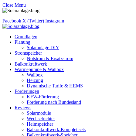
Close Menu
Facebook
X (Twitter)
Instagram
Grundlagen
Planung
Solaranlage DIY
Stromspeicher
Notstrom & Ersatzstrom
Balkonkraftwerk
Wärmepumpe & Wallbox
Wallbox
Heizung
Dynamische Tarife & HEMS
Förderungen
KFW-Förderung
Förderung nach Bundesland
Reviews
Solarmodule
Wechselrichter
Heimspeicher
Balkonkraftwerk-Komplettsets
Balkonkraftwerk-Speicher