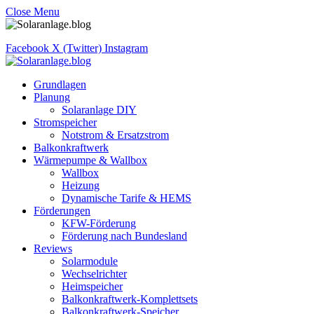
Close Menu
Facebook
X (Twitter)
Instagram
Grundlagen
Planung
Solaranlage DIY
Stromspeicher
Notstrom & Ersatzstrom
Balkonkraftwerk
Wärmepumpe & Wallbox
Wallbox
Heizung
Dynamische Tarife & HEMS
Förderungen
KFW-Förderung
Förderung nach Bundesland
Reviews
Solarmodule
Wechselrichter
Heimspeicher
Balkonkraftwerk-Komplettsets
Balkonkraftwerk-Speicher