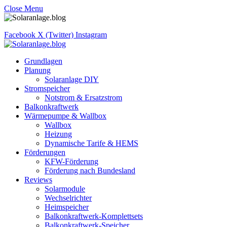
Close Menu
Facebook
X (Twitter)
Instagram
Grundlagen
Planung
Solaranlage DIY
Stromspeicher
Notstrom & Ersatzstrom
Balkonkraftwerk
Wärmepumpe & Wallbox
Wallbox
Heizung
Dynamische Tarife & HEMS
Förderungen
KFW-Förderung
Förderung nach Bundesland
Reviews
Solarmodule
Wechselrichter
Heimspeicher
Balkonkraftwerk-Komplettsets
Balkonkraftwerk-Speicher