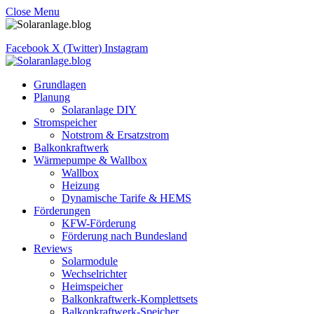
Close Menu
Facebook
X (Twitter)
Instagram
Grundlagen
Planung
Solaranlage DIY
Stromspeicher
Notstrom & Ersatzstrom
Balkonkraftwerk
Wärmepumpe & Wallbox
Wallbox
Heizung
Dynamische Tarife & HEMS
Förderungen
KFW-Förderung
Förderung nach Bundesland
Reviews
Solarmodule
Wechselrichter
Heimspeicher
Balkonkraftwerk-Komplettsets
Balkonkraftwerk-Speicher