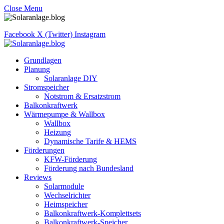
Close Menu
Facebook
X (Twitter)
Instagram
Grundlagen
Planung
Solaranlage DIY
Stromspeicher
Notstrom & Ersatzstrom
Balkonkraftwerk
Wärmepumpe & Wallbox
Wallbox
Heizung
Dynamische Tarife & HEMS
Förderungen
KFW-Förderung
Förderung nach Bundesland
Reviews
Solarmodule
Wechselrichter
Heimspeicher
Balkonkraftwerk-Komplettsets
Balkonkraftwerk-Speicher