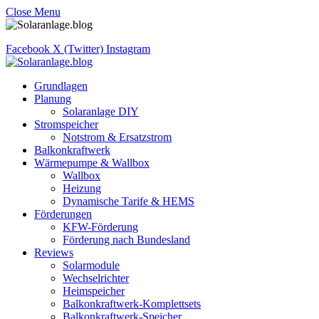
Close Menu
Facebook
X (Twitter)
Instagram
Grundlagen
Planung
Solaranlage DIY
Stromspeicher
Notstrom & Ersatzstrom
Balkonkraftwerk
Wärmepumpe & Wallbox
Wallbox
Heizung
Dynamische Tarife & HEMS
Förderungen
KFW-Förderung
Förderung nach Bundesland
Reviews
Solarmodule
Wechselrichter
Heimspeicher
Balkonkraftwerk-Komplettsets
Balkonkraftwerk-Speicher