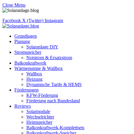
Close Menu
Facebook
X (Twitter)
Instagram
Grundlagen
Planung
Solaranlage DIY
Stromspeicher
Notstrom & Ersatzstrom
Balkonkraftwerk
Wärmepumpe & Wallbox
Wallbox
Heizung
Dynamische Tarife & HEMS
Förderungen
KFW-Förderung
Förderung nach Bundesland
Reviews
Solarmodule
Wechselrichter
Heimspeicher
Balkonkraftwerk-Komplettsets
Balkonkraftwerk-Speicher