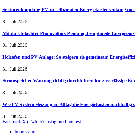
Sektorenkopplung PV zur effizienten Energiekostensenkung mit
31. Juli 2026
Mit durchdachter Photovoltaik Planung die optimale Energieaus
31. Juli 2026
Holzofen und PV-Anlage: So steigern sie gemeinsam Energieeffi
31. Juli 2026
Stromspeicher Wartung richtig durchführen für zuverlässige En
31. Juli 2026
Wie PV System Heizung im Alltag die Energiekosten nachhaltig 
31. Juli 2026
Facebook
X (Twitter)
Instagram
Pinterest
Impressum