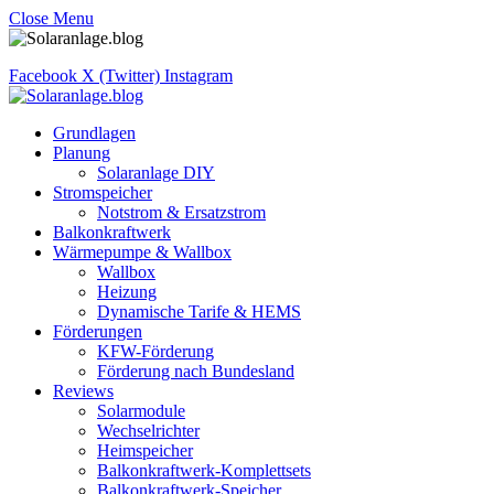
Close Menu
Facebook
X (Twitter)
Instagram
Grundlagen
Planung
Solaranlage DIY
Stromspeicher
Notstrom & Ersatzstrom
Balkonkraftwerk
Wärmepumpe & Wallbox
Wallbox
Heizung
Dynamische Tarife & HEMS
Förderungen
KFW-Förderung
Förderung nach Bundesland
Reviews
Solarmodule
Wechselrichter
Heimspeicher
Balkonkraftwerk-Komplettsets
Balkonkraftwerk-Speicher