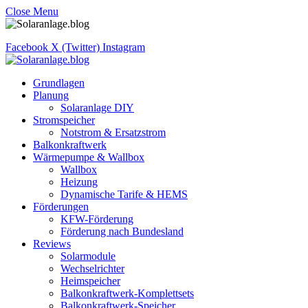
Close Menu
Facebook
X (Twitter)
Instagram
Grundlagen
Planung
Solaranlage DIY
Stromspeicher
Notstrom & Ersatzstrom
Balkonkraftwerk
Wärmepumpe & Wallbox
Wallbox
Heizung
Dynamische Tarife & HEMS
Förderungen
KFW-Förderung
Förderung nach Bundesland
Reviews
Solarmodule
Wechselrichter
Heimspeicher
Balkonkraftwerk-Komplettsets
Balkonkraftwerk-Speicher