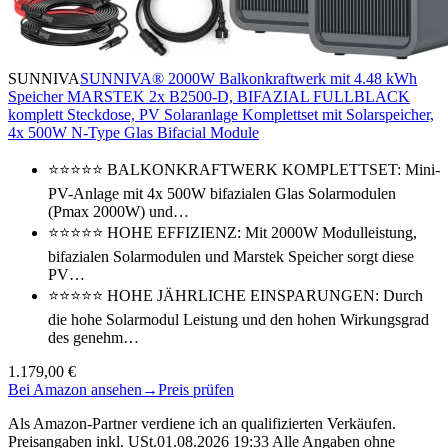
SUNNIVA
SUNNIVA® 2000W Balkonkraftwerk mit 4.48 kWh
Speicher MARSTEK 2x B2500-D, BIFAZIAL FULLBLACK
komplett Steckdose, PV Solaranlage Komplettset mit Solarspeicher,
4x 500W N-Type Glas Bifacial Module
⭐⭐⭐⭐⭐ BALKONKRAFTWERK KOMPLETTSET: Mini-
PV-Anlage mit 4x 500W bifazialen Glas Solarmodulen
(Pmax 2000W) und…
⭐⭐⭐⭐⭐ HOHE EFFIZIENZ: Mit 2000W Modulleistung,
bifazialen Solarmodulen und Marstek Speicher sorgt diese
PV…
⭐⭐⭐⭐⭐ HOHE JÄHRLICHE EINSPARUNGEN: Durch
die hohe Solarmodul Leistung und den hohen Wirkungsgrad
des genehm…
1.179,00 €
Bei Amazon ansehen
→
Preis prüfen
Als Amazon-Partner verdiene ich an qualifizierten Verkäufen.
Preisangaben inkl. USt.01.08.2026 19:33 Alle Angaben ohne