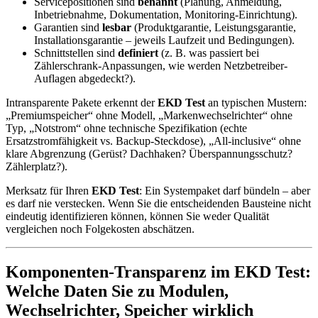
Servicepositionen sind
benannt
(Planung, Anmeldung,
Inbetriebnahme, Dokumentation, Monitoring-Einrichtung).
Garantien sind
lesbar
(Produktgarantie, Leistungsgarantie,
Installationsgarantie – jeweils Laufzeit und Bedingungen).
Schnittstellen sind
definiert
(z. B. was passiert bei
Zählerschrank-Anpassungen, wie werden Netzbetreiber-
Auflagen abgedeckt?).
Intransparente Pakete erkennt der
EKD Test
an typischen Mustern:
„Premiumspeicher“ ohne Modell, „Markenwechselrichter“ ohne
Typ, „Notstrom“ ohne technische Spezifikation (echte
Ersatzstromfähigkeit vs. Backup-Steckdose), „All-inclusive“ ohne
klare Abgrenzung (Gerüst? Dachhaken? Überspannungsschutz?
Zählerplatz?).
Merksatz für Ihren
EKD Test
: Ein Systempaket darf bündeln – aber
es darf nie verstecken. Wenn Sie die entscheidenden Bausteine nicht
eindeutig identifizieren können, können Sie weder Qualität
vergleichen noch Folgekosten abschätzen.
Komponenten-Transparenz im EKD Test:
Welche Daten Sie zu Modulen,
Wechselrichter, Speicher wirklich