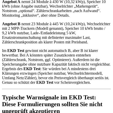
Angebot A
nennt 24 Module à 430 W (10,32 kWp), Speicher 10
kWh (ohne Angabe nutzbar), Wechselrichter „Markengerät“,
Notstrom „optional“. Zählerschrankarbeiten „nach Aufwand“.
Monitoring „inklusive“, aber ohne Details.
Angebot B
nennt 23 Module à 445 W (10,24 kWp), Wechselrichter
mit 2 MPP-Trackern (Modell genannt), Speicher 10 kWh brutto /
9,2 kWh nutzbar, Lade-/Entladeleistung 5 kW,
Ersatzstromumschaltung mit definierter maximaler Last,
Zählerschrankposition als klarer Posten mit Preisband.
Im
EKD Test
gewinnt nicht automatisch B, aber B ist klarer
bewertbar. Bei A könnten später Zusatzkosten entstehen
(Zählerschrank, Notstrom, ggf. Optimierer). Außerdem ist die
Speicherangabe ohne nutzbare Kapazität faktisch nicht vergleichbar.
Ergebnis des
EKD Test
: Sie würden bei A mindestens drei
Klärungen erzwingen (Speicher nutzbar, Wechselrichtermodell,
Umfang Netz/Zähler), bevor ein Preisvergleich überhaupt seriös ist.
Genau so schützt der
EKD Test
vor Scheinvergleichen.
Typische Warnsignale im EKD Test:
Diese Formulierungen sollten Sie nicht
ungeprüft akzeptieren