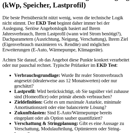
(kWp, Speicher, Lastprofil)
Die beste Preisübersicht nützt wenig, wenn die technische Logik
nicht stimmt. Der
EKD Test
beginnt daher immer bei der
Auslegung. Seriöse Angebotslogik basiert auf Ihrem
Jahresverbrauch, Ihrem Lastprofil (wann wird Strom benötigt?),
Dachparametern (Ausrichtung, Neigung, Verschattung), Ihrem Ziel
(Eigenverbrauch maximieren vs. Rendite) und möglichen
Erweiterungen (E-Auto, Wärmepumpe, Klimageräte).
Achten Sie darauf, ob das Angebot diese Punkte konkret verarbeitet
oder nur pauschal rechnet. Typische Prüfanker im
EKD Test
:
Verbrauchsgrundlage:
Wurde Ihr realer Stromverbrauch
angesetzt (idealerweise aus 12 Monatswerten) oder nur
geschätzt?
Lastprofil:
Wird berücksichtigt, ob Sie tagsüber viel zuhause
sind (Homeoffice) oder primär abends verbrauchen?
Zieldefinition:
Geht es um maximale Autarkie, minimale
Amortisationszeit oder eine balanceierte Lösung?
Zukunftslasten:
Sind E-Auto/Wärmepumpe bereits
eingeplant oder als Option sauber quantifiziert?
Verschattung & Stringplanung:
Gibt es eine Aussage zu
Verschattung, Modulaufteilung, Optimierern oder String-