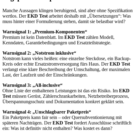
Manche Aussagen klingen beruhigend, sind aber ohne Spezifikation
wertlos. Der
EKD Test
arbeitet deshalb mit „Übersetzungen“: Was
muss hinter einer Formulierung stehen, damit sie belastbar wird?
Warnsignal 1: „Premium-Komponenten“
Premium ist kein Datenblatt. Im
EKD Test
zählen Modell,
Kenndaten, Garantiebedingungen und Ersatzteilstrategie.
Warnsignal 2: „Notstrom inklusive“
Notstrom kann vieles heißen: eine einzelne Steckdose, ein Backup-
Kreis oder echte Ersatzstromversorgung fürs Haus. Der
EKD Test
verlangt eine klare Beschreibung der Umschaltung, der maximalen
Last, der Laufzeit und der Einschränkungen.
Warnsignal 3: „All-inclusive“
Ohne Liste der enthaltenen Leistungen ist das ein Risiko. Im
EKD
Test
müssen Gerüst, Zählerschrankarbeiten, Netzbetreiberprozess,
Überspannungsschutz und Dokumentation konkret geklärt sein.
Warnsignal 4: „Unschlagbarer Paketpreis“
Ein Paketpreis kann fair sein – oder Quersubventionierung mit
späteren Nachträgen. Der
EKD Test
fordert Ausschlüsse schriftlich
ein: Was ist definitiv nicht enthalten? Was kostet es dann?