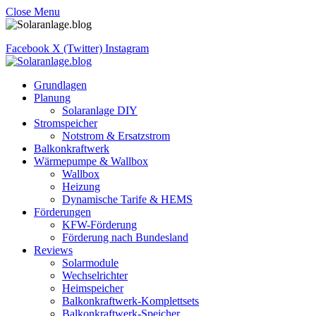
Close Menu
Facebook
X (Twitter)
Instagram
Grundlagen
Planung
Solaranlage DIY
Stromspeicher
Notstrom & Ersatzstrom
Balkonkraftwerk
Wärmepumpe & Wallbox
Wallbox
Heizung
Dynamische Tarife & HEMS
Förderungen
KFW-Förderung
Förderung nach Bundesland
Reviews
Solarmodule
Wechselrichter
Heimspeicher
Balkonkraftwerk-Komplettsets
Balkonkraftwerk-Speicher