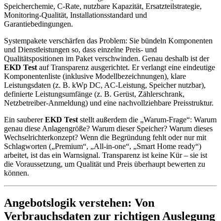
Speicherchemie, C-Rate, nutzbare Kapazität, Ersatzteilstrategie,
Monitoring-Qualität, Installationsstandard und
Garantiebedingungen.
Systempakete verschärfen das Problem: Sie bündeln Komponenten
und Dienstleistungen so, dass einzelne Preis- und
Qualitätspositionen im Paket verschwinden. Genau deshalb ist der
EKD Test
auf Transparenz ausgerichtet. Er verlangt eine eindeutige
Komponentenliste (inklusive Modellbezeichnungen), klare
Leistungsdaten (z. B. kWp DC, AC-Leistung, Speicher nutzbar),
definierte Leistungsumfänge (z. B. Gerüst, Zählerschrank,
Netzbetreiber-Anmeldung) und eine nachvollziehbare Preisstruktur.
Ein sauberer
EKD Test
stellt außerdem die „Warum-Frage“: Warum
genau diese Anlagengröße? Warum dieser Speicher? Warum dieses
Wechselrichterkonzept? Wenn die Begründung fehlt oder nur mit
Schlagworten („Premium“, „All-in-one“, „Smart Home ready“)
arbeitet, ist das ein Warnsignal. Transparenz ist keine Kür – sie ist
die Voraussetzung, um Qualität und Preis überhaupt bewerten zu
können.
Angebotslogik verstehen: Von
Verbrauchsdaten zur richtigen Auslegung