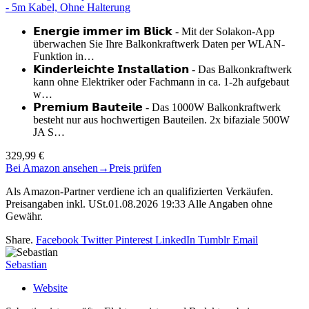
- 5m Kabel, Ohne Halterung
𝗘𝗻𝗲𝗿𝗴𝗶𝗲 𝗶𝗺𝗺𝗲𝗿 𝗶𝗺 𝗕𝗹𝗶𝗰𝗸 - Mit der Solakon-App
überwachen Sie Ihre Balkonkraftwerk Daten per WLAN-
Funktion in…
𝗞𝗶𝗻𝗱𝗲𝗿𝗹𝗲𝗶𝗰𝗵𝘁𝗲 𝗜𝗻𝘀𝘁𝗮𝗹𝗹𝗮𝘁𝗶𝗼𝗻 - Das Balkonkraftwerk
kann ohne Elektriker oder Fachmann in ca. 1-2h aufgebaut
w…
𝗣𝗿𝗲𝗺𝗶𝘂𝗺 𝗕𝗮𝘂𝘁𝗲𝗶𝗹𝗲 - Das 1000W Balkonkraftwerk
besteht nur aus hochwertigen Bauteilen. 2x bifaziale 500W
JA S…
329,99 €
Bei Amazon ansehen
→
Preis prüfen
Als Amazon-Partner verdiene ich an qualifizierten Verkäufen.
Preisangaben inkl. USt.01.08.2026 19:33 Alle Angaben ohne
Gewähr.
Share.
Facebook
Twitter
Pinterest
LinkedIn
Tumblr
Email
Sebastian
Website