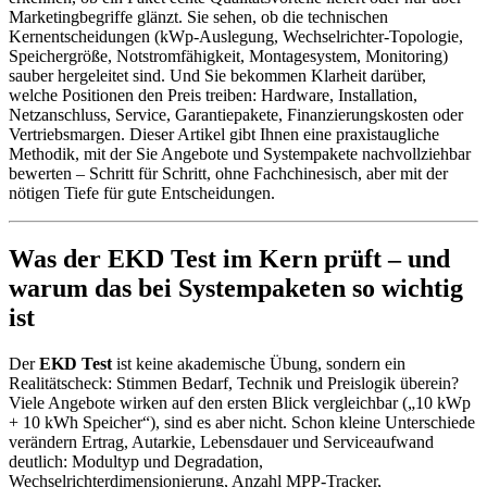
Marketingbegriffe glänzt. Sie sehen, ob die technischen
Kernentscheidungen (kWp-Auslegung, Wechselrichter-Topologie,
Speichergröße, Notstromfähigkeit, Montagesystem, Monitoring)
sauber hergeleitet sind. Und Sie bekommen Klarheit darüber,
welche Positionen den Preis treiben: Hardware, Installation,
Netzanschluss, Service, Garantiepakete, Finanzierungskosten oder
Vertriebsmargen. Dieser Artikel gibt Ihnen eine praxistaugliche
Methodik, mit der Sie Angebote und Systempakete nachvollziehbar
bewerten – Schritt für Schritt, ohne Fachchinesisch, aber mit der
nötigen Tiefe für gute Entscheidungen.
Was der EKD Test im Kern prüft – und
warum das bei Systempaketen so wichtig
ist
Der
EKD Test
ist keine akademische Übung, sondern ein
Realitätscheck: Stimmen Bedarf, Technik und Preislogik überein?
Viele Angebote wirken auf den ersten Blick vergleichbar („10 kWp
+ 10 kWh Speicher“), sind es aber nicht. Schon kleine Unterschiede
verändern Ertrag, Autarkie, Lebensdauer und Serviceaufwand
deutlich: Modultyp und Degradation,
Wechselrichterdimensionierung, Anzahl MPP-Tracker,