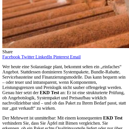
Share
Facebook
Twitter
LinkedIn
Pinterest
Email
Wer heute eine Solaranlage plant, bekommt selten ein „einfaches“
Angebot. Stattdessen dominieren Systempakete, Bundle-Rabatte,
Servicebausteine und Finanzierungsmodelle. Das kann bequem sein
– oder teuer und intransparent, wenn Komponenten,
Leistungsgrenzen und Preislogik nicht sauber offengelegt werden.
Genau hier setzt der
EKD Test
an: Er ist eine strukturierte Prüfung,
ob Angebotslogik, Systempaket und Preisaufbau wirklich
nachvollziehbar sind – und ob das Paket zu Ihrem Bedarf passt, statt
nur „gut verkauft“ zu wirken.
Der Mehrwert ist unmittelbar: Mit einem konsequenten
EKD Test
verhindern Sie, dass Sie Äpfel mit Birnen vergleichen. Sie
erkennen, ob ein Paket echte Qualitätsvorteile liefert oder nur über