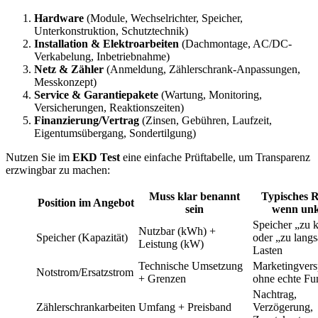
Hardware
(Module, Wechselrichter, Speicher,
Unterkonstruktion, Schutztechnik)
Installation & Elektroarbeiten
(Dachmontage, AC/DC-
Verkabelung, Inbetriebnahme)
Netz & Zähler
(Anmeldung, Zählerschrank-Anpassungen,
Messkonzept)
Service & Garantiepakete
(Wartung, Monitoring,
Versicherungen, Reaktionszeiten)
Finanzierung/Vertrag
(Zinsen, Gebühren, Laufzeit,
Eigentumsübergang, Sondertilgung)
Nutzen Sie im
EKD Test
eine einfache Prüftabelle, um Transparenz
erzwingbar zu machen:
Muss klar benannt
Typisches R
Position im Angebot
sein
wenn unk
Speicher „zu k
Nutzbar (kWh) +
Speicher (Kapazität)
oder „zu lang
Leistung (kW)
Lasten
Technische Umsetzung
Marketingvers
Notstrom/Ersatzstrom
+ Grenzen
ohne echte Fu
Nachtrag,
Zählerschrankarbeiten
Umfang + Preisband
Verzögerung,