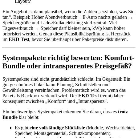
Layout?
Ein Angebot ist dann plausibel, wenn die Zahlen „erzählen, was Sie
tun“. Beispiel: Hoher Abendverbrauch + E-Auto nachts geladen →
Speichergröße und Lade-/Entladeleistung sind zentral. Viel
Tagesverbrauch → Speicher darf kleiner sein, kWp kann höher
priorisiert werden. Genau diese Plausibilitätsprüfung ist Herzstück
im
EKD Test
, bevor Sie überhaupt über Paketpreise diskutieren.
Systempakete richtig bewerten: Komfort-
Bundle oder intransparentes Preisgefäß?
Systempakete sind nicht grundsätzlich schlecht. Im Gegenteil: Ein
gut geschnürtes Paket kann Planung, Schnittstellen und
Gewährleistung vereinfachen. Problematisch wird es, wenn das
Paket als Blackbox verkauft wird. Der
EKD Test
trennt daher
konsequent zwischen „Komfort“ und „Intransparenz“.
Ein hochwertiges Systempaket erkennen Sie daran, dass es
trotz
Bundle
klar bleibt:
Es gibt
eine vollständige Stückliste
(Module, Wechselrichter,
Speicher, Montagematerial, Schutzkomponenten).