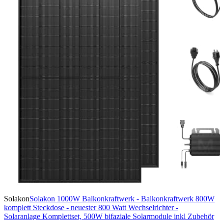
Solakon
Solakon 1000W Balkonkraftwerk - Balkonkraftwerk 800W
komplett Steckdose - neuester 800 Watt Wechselrichter -
Solaranlage Komplettset, 500W bifaziale Solarmodule inkl Zubehör